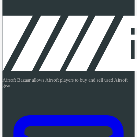
Airsoft Bazaar allows Airsoft players to buy and sell used Airsoft
gear.