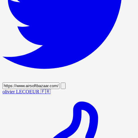
olivier LECOEUR
🇫🇷