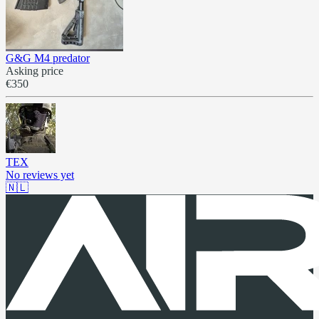
G&G M4 predator
Asking price
€350
TEX
No reviews yet
🇳🇱