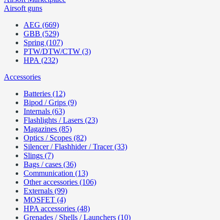
Airsoft guns
AEG (669)
GBB (529)
Spring (107)
PTW/DTW/CTW (3)
HPA (232)
Accessories
Batteries (12)
Bipod / Grips (9)
Internals (63)
Flashlights / Lasers (23)
Magazines (85)
Optics / Scopes (82)
Silencer / Flashhider / Tracer (33)
Slings (7)
Bags / cases (36)
Communication (13)
Other accessories (106)
Externals (99)
MOSFET (4)
HPA accessories (48)
Grenades / Shells / Launchers (10)