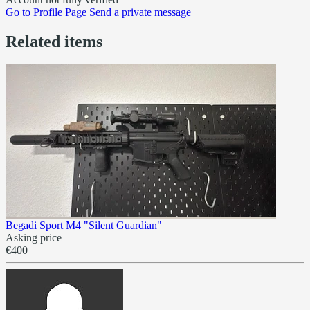
Go to
Profile Page
Send a private message
Related items
Begadi Sport M4 "Silent Guardian"
Asking price
€400