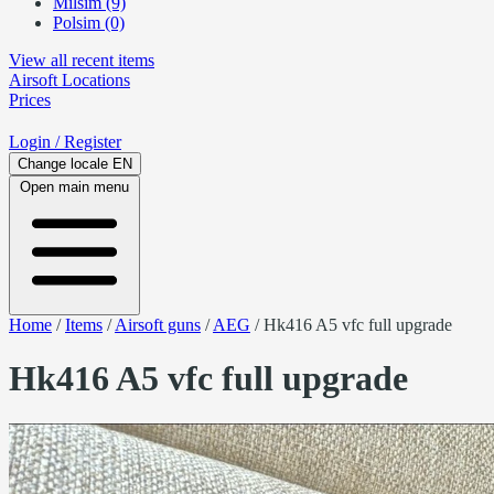
Milsim (9)
Polsim (0)
View all recent items
Airsoft
Locations
Prices
Login
/ Register
Change locale
EN
Open main menu
Home
/
Items
/
Airsoft guns
/
AEG
/
Hk416 A5 vfc full upgrade
Hk416 A5 vfc full upgrade