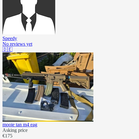
Speedy
No reviews yet
🇩🇪
mooie tan m4 eag
Asking price
€175