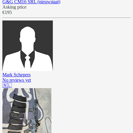
G&G CM16 SRL (nieuwstaat)
Asking price
€195
Mark Schepers
No reviews yet
🇳🇱