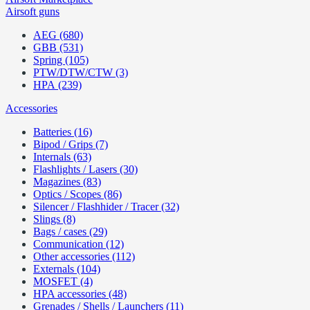
Airsoft guns
AEG (680)
GBB (531)
Spring (105)
PTW/DTW/CTW (3)
HPA (239)
Accessories
Batteries (16)
Bipod / Grips (7)
Internals (63)
Flashlights / Lasers (30)
Magazines (83)
Optics / Scopes (86)
Silencer / Flashhider / Tracer (32)
Slings (8)
Bags / cases (29)
Communication (12)
Other accessories (112)
Externals (104)
MOSFET (4)
HPA accessories (48)
Grenades / Shells / Launchers (11)