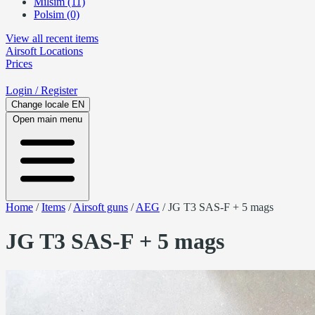
Milsim (11)
Polsim (0)
View all recent items
Airsoft
Locations
Prices
Login
/ Register
Change locale
EN
Open main menu
Home
/
Items
/
Airsoft guns
/
AEG
/
JG T3 SAS-F + 5 mags
JG T3 SAS-F + 5 mags