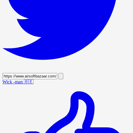
Wick -man
🇧🇪