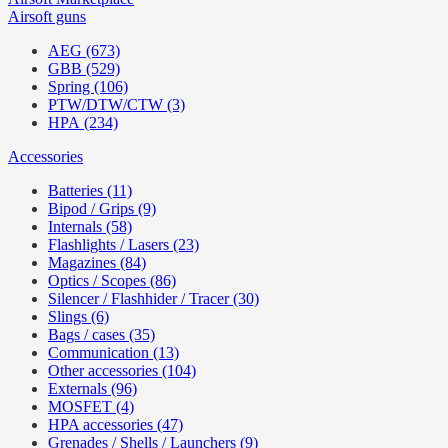
Airsoft guns
AEG (673)
GBB (529)
Spring (106)
PTW/DTW/CTW (3)
HPA (234)
Accessories
Batteries (11)
Bipod / Grips (9)
Internals (58)
Flashlights / Lasers (23)
Magazines (84)
Optics / Scopes (86)
Silencer / Flashhider / Tracer (30)
Slings (6)
Bags / cases (35)
Communication (13)
Other accessories (104)
Externals (96)
MOSFET (4)
HPA accessories (47)
Grenades / Shells / Launchers (9)