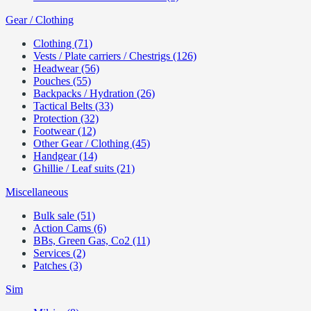
Gear / Clothing
Clothing (71)
Vests / Plate carriers / Chestrigs (126)
Headwear (56)
Pouches (55)
Backpacks / Hydration (26)
Tactical Belts (33)
Protection (32)
Footwear (12)
Other Gear / Clothing (45)
Handgear (14)
Ghillie / Leaf suits (21)
Miscellaneous
Bulk sale (51)
Action Cams (6)
BBs, Green Gas, Co2 (11)
Services (2)
Patches (3)
Sim