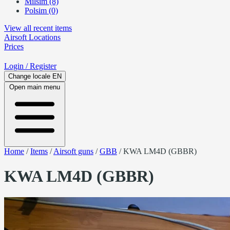
Milsim (8)
Polsim (0)
View all recent items
Airsoft
Locations
Prices
Login
/ Register
Change locale
EN
Open main menu
Home
/
Items
/
Airsoft guns
/
GBB
/
KWA LM4D (GBBR)
KWA LM4D (GBBR)