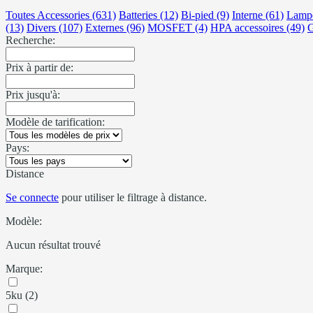
Toutes Accessories (631)
Batteries (12)
Bi-pied (9)
Interne (61)
Lampe
(13)
Divers (107)
Externes (96)
MOSFET (4)
HPA accessoires (49)
G
Recherche:
Prix à partir de:
Prix jusqu'à:
Modèle de tarification:
Pays:
Distance
Se connecte
pour utiliser le filtrage à distance.
Modèle:
Aucun résultat trouvé
Marque:
5ku (2)