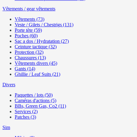
Vêtements / gear vêtements
Vêtements (73)
Veste / Gilets / Chestrigs (131)
Porte tète (59)
Poches (60)
Sac a dos / Hydratation (27)
Ceinture tactique (32)
Protection (32)
Chaussures (13)
Vêtements divers (45)
Gants (14)
Ghillie / Leaf Suits (21)
Divers
Paquettes / lots (50)
Caméras d'actions (5)
BBs, Green Gas, Co2 (11)
Services (2)
Patches (3)
Sim