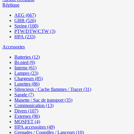
Réplique
AEG (667)
GBB (526)
Spring (108)
PTW/DTW/CTW (3)
HPA (233)
Accessories
Batteries (12)
Bi-pied (9)
Interne (61)
Lampes (23)
Chargeurs (85)
Lunettes (86)
Silencieux / Cache flammes / Tracer (31)
Sangle (7)
Manette / Sac de transport (35)
Communication (13)
Divers (107)
Externes (96)
MOSFET (4)
HPA accessoires (49)
Grenades / Coquilles / Lanceurs (10)