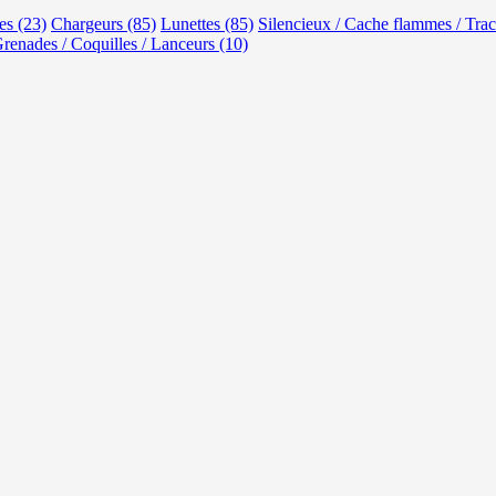
s (23)
Chargeurs (85)
Lunettes (85)
Silencieux / Cache flammes / Trac
renades / Coquilles / Lanceurs (10)