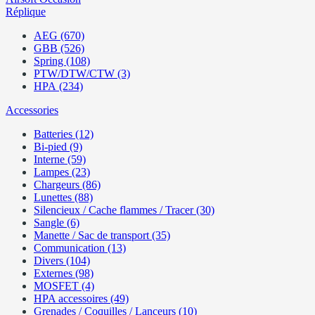
Réplique
AEG (670)
GBB (526)
Spring (108)
PTW/DTW/CTW (3)
HPA (234)
Accessories
Batteries (12)
Bi-pied (9)
Interne (59)
Lampes (23)
Chargeurs (86)
Lunettes (88)
Silencieux / Cache flammes / Tracer (30)
Sangle (6)
Manette / Sac de transport (35)
Communication (13)
Divers (104)
Externes (98)
MOSFET (4)
HPA accessoires (49)
Grenades / Coquilles / Lanceurs (10)