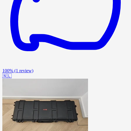
100%
(1 review)
🇳🇱