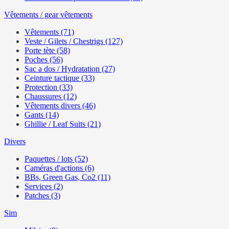
Vêtements / gear vêtements
Vêtements (71)
Veste / Gilets / Chestrigs (127)
Porte tète (58)
Poches (56)
Sac a dos / Hydratation (27)
Ceinture tactique (33)
Protection (33)
Chaussures (12)
Vêtements divers (46)
Gants (14)
Ghillie / Leaf Suits (21)
Divers
Paquettes / lots (52)
Caméras d'actions (6)
BBs, Green Gas, Co2 (11)
Services (2)
Patches (3)
Sim