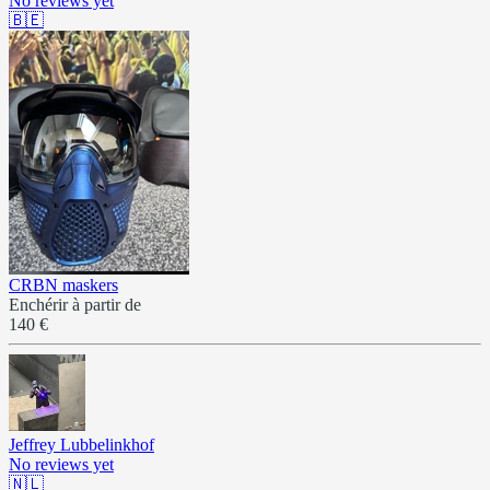
No reviews yet
🇧🇪
CRBN maskers
Enchérir à partir de
140 €
Jeffrey Lubbelinkhof
No reviews yet
🇳🇱