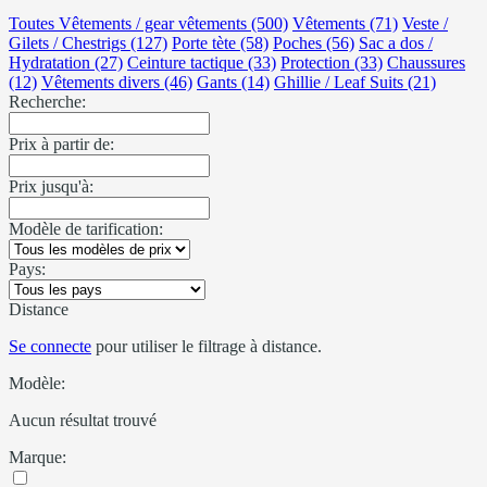
Toutes Vêtements / gear vêtements (500)
Vêtements (71)
Veste /
Gilets / Chestrigs (127)
Porte tète (58)
Poches (56)
Sac a dos /
Hydratation (27)
Ceinture tactique (33)
Protection (33)
Chaussures
(12)
Vêtements divers (46)
Gants (14)
Ghillie / Leaf Suits (21)
Recherche:
Prix à partir de:
Prix jusqu'à:
Modèle de tarification:
Pays:
Distance
Se connecte
pour utiliser le filtrage à distance.
Modèle:
Aucun résultat trouvé
Marque: