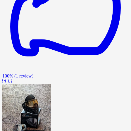
100%
(1 review)
🇳🇱