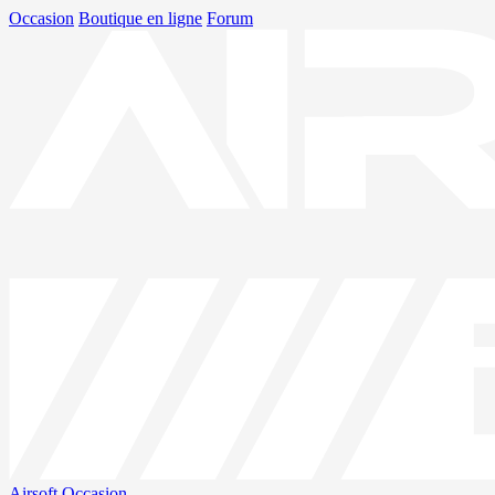
Occasion
Boutique en ligne
Forum
Airsoft
Occasion