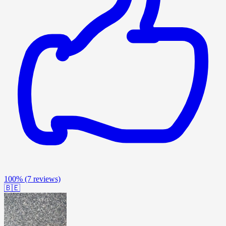
100%
(7 reviews)
🇧🇪