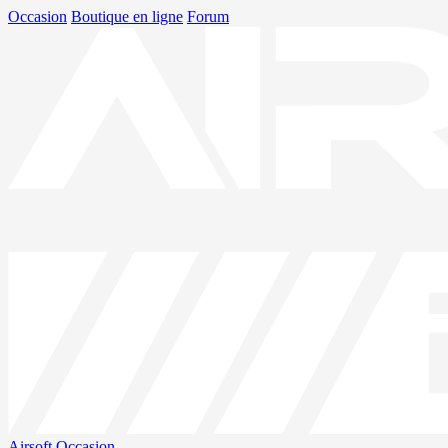
Occasion
Boutique en ligne
Forum
Airsoft
Occasion