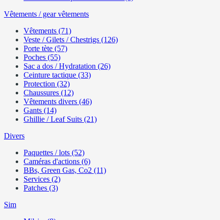
Vêtements / gear vêtements
Vêtements (71)
Veste / Gilets / Chestrigs (126)
Porte tète (57)
Poches (55)
Sac a dos / Hydratation (26)
Ceinture tactique (33)
Protection (32)
Chaussures (12)
Vêtements divers (46)
Gants (14)
Ghillie / Leaf Suits (21)
Divers
Paquettes / lots (52)
Caméras d'actions (6)
BBs, Green Gas, Co2 (11)
Services (2)
Patches (3)
Sim