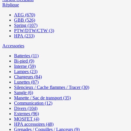
Réplique
AEG (670)
GBB (526)
Spring (107)
PTW/DTW/CTW (3)
HPA (233)
Accessories
Batteries (11)
Bi-pied (9)
Interne (59)
Lampes (23)
Chargeurs (84)
Lunettes (87)
Silencieux / Cache flammes / Tracer (30)
Sangle (6)
Manette / Sac de transport (35)
Communication (12)
Divers (104)
Externes (96)
MOSFET (4)
HPA accessoires (48)
Grenades / Coquilles / Lanceurs (9)