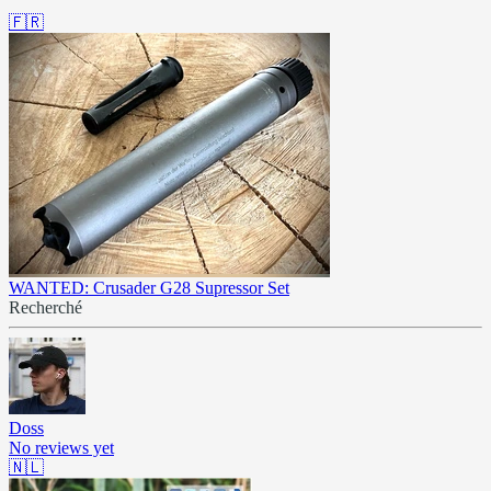
🇫🇷
WANTED: Crusader G28 Supressor Set
Recherché
Doss
No reviews yet
🇳🇱