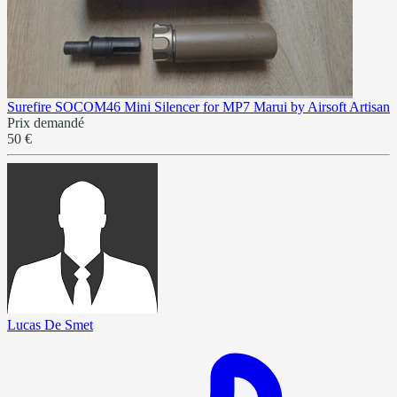
Surefire SOCOM46 Mini Silencer for MP7 Marui by Airsoft Artisan
Prix demandé
50 €
Lucas De Smet