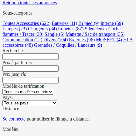
Retour à toutes les annonces
Sous-catégories
Toutes Accessories (622)
Batteries (11)
Bi-pied (9)
Interne (59)
Lampes (23)
Chargeurs (84)
Lunettes (87)
Silencieux / Cache
flammes / Tracer (30)
Sangle (6)
Manette / Sac de transport (35)
Communication (12)
Divers (104)
Externes (96)
MOSFET (4)
HPA
accessoires (48)
Grenades / Coquilles / Lanceurs (9)
Recherche:
Prix à partir de:
Prix jusqu'à:
Modèle de tarification:
Pays:
Distance
Se connecte
pour utiliser le filtrage à distance.
Modèle: