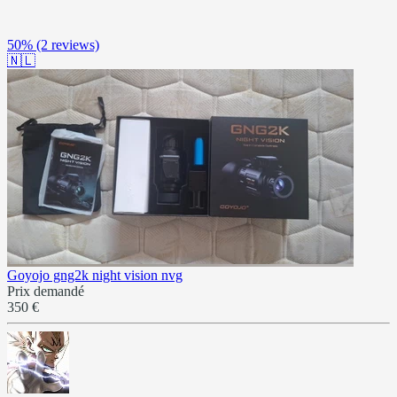
50%
(2 reviews)
🇳🇱
Goyojo gng2k night vision nvg
Prix demandé
350 €