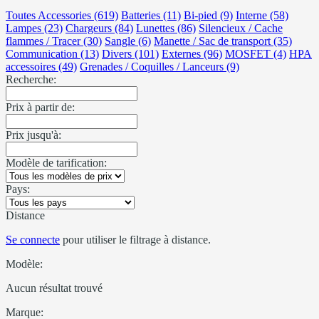
Toutes Accessories (619)
Batteries (11)
Bi-pied (9)
Interne (58)
Lampes (23)
Chargeurs (84)
Lunettes (86)
Silencieux / Cache
flammes / Tracer (30)
Sangle (6)
Manette / Sac de transport (35)
Communication (13)
Divers (101)
Externes (96)
MOSFET (4)
HPA
accessoires (49)
Grenades / Coquilles / Lanceurs (9)
Recherche:
Prix à partir de:
Prix jusqu'à:
Modèle de tarification:
Pays:
Distance
Se connecte
pour utiliser le filtrage à distance.
Modèle:
Aucun résultat trouvé
Marque: