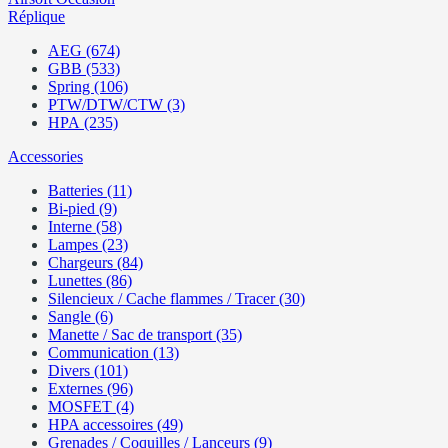
Réplique
AEG (674)
GBB (533)
Spring (106)
PTW/DTW/CTW (3)
HPA (235)
Accessories
Batteries (11)
Bi-pied (9)
Interne (58)
Lampes (23)
Chargeurs (84)
Lunettes (86)
Silencieux / Cache flammes / Tracer (30)
Sangle (6)
Manette / Sac de transport (35)
Communication (13)
Divers (101)
Externes (96)
MOSFET (4)
HPA accessoires (49)
Grenades / Coquilles / Lanceurs (9)