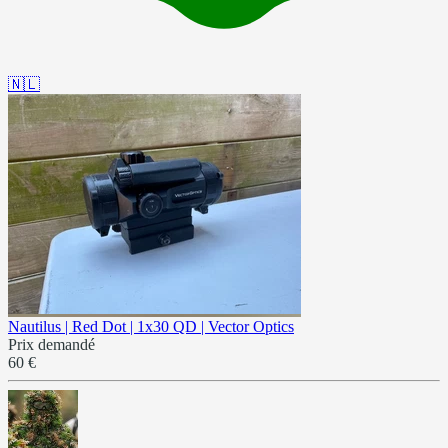
🇳🇱
Nautilus | Red Dot | 1x30 QD | Vector Optics
Prix demandé
60 €