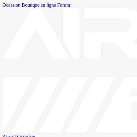
Occasion
Boutique en ligne
Forum
Airsoft
Occasion