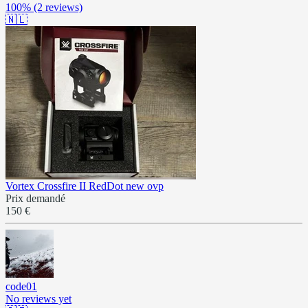
100%
(2 reviews)
🇳🇱
Vortex Crossfire II RedDot new ovp
Prix demandé
150 €
code01
No reviews yet