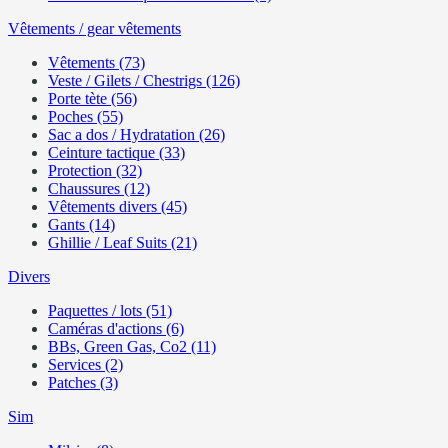
Vêtements / gear vêtements
Vêtements (73)
Veste / Gilets / Chestrigs (126)
Porte tète (56)
Poches (55)
Sac a dos / Hydratation (26)
Ceinture tactique (33)
Protection (32)
Chaussures (12)
Vêtements divers (45)
Gants (14)
Ghillie / Leaf Suits (21)
Divers
Paquettes / lots (51)
Caméras d'actions (6)
BBs, Green Gas, Co2 (11)
Services (2)
Patches (3)
Sim