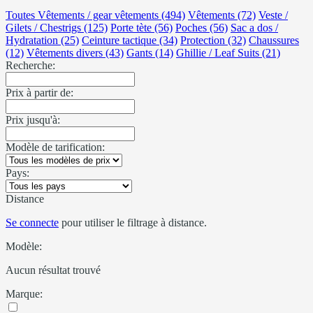
Toutes Vêtements / gear vêtements (494)
Vêtements (72)
Veste /
Gilets / Chestrigs (125)
Porte tète (56)
Poches (56)
Sac a dos /
Hydratation (25)
Ceinture tactique (34)
Protection (32)
Chaussures
(12)
Vêtements divers (43)
Gants (14)
Ghillie / Leaf Suits (21)
Recherche:
Prix à partir de:
Prix jusqu'à:
Modèle de tarification:
Pays:
Distance
Se connecte
pour utiliser le filtrage à distance.
Modèle:
Aucun résultat trouvé
Marque: