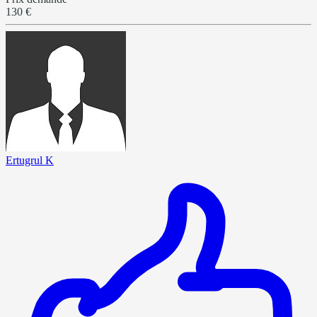
130 €
Ertugrul K