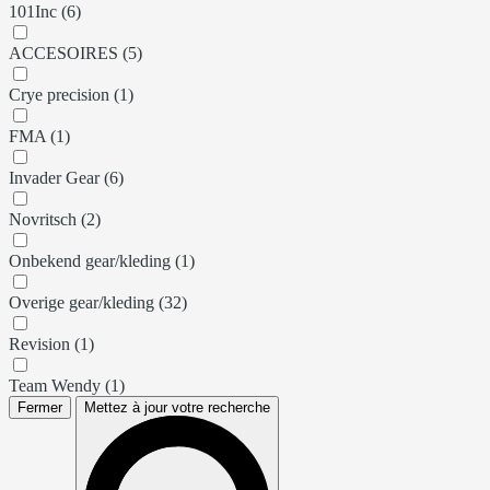
101Inc (6)
ACCESOIRES (5)
Crye precision (1)
FMA (1)
Invader Gear (6)
Novritsch (2)
Onbekend gear/kleding (1)
Overige gear/kleding (32)
Revision (1)
Team Wendy (1)
Fermer
Mettez à jour votre recherche