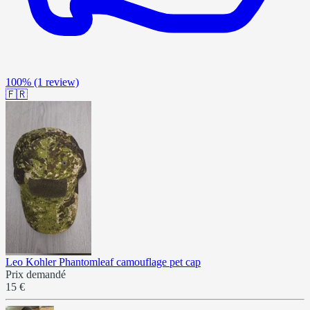
100%
(1 review)
🇫🇷
Leo Kohler Phantomleaf camouflage pet cap
Prix demandé
15 €