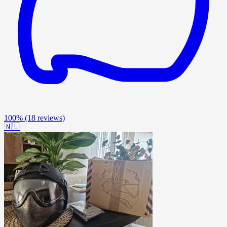
100%
(18 reviews)
🇳🇱