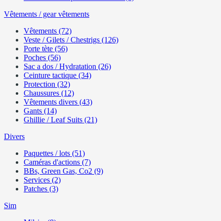
Vêtements / gear vêtements
Vêtements (72)
Veste / Gilets / Chestrigs (126)
Porte tète (56)
Poches (56)
Sac a dos / Hydratation (26)
Ceinture tactique (34)
Protection (32)
Chaussures (12)
Vêtements divers (43)
Gants (14)
Ghillie / Leaf Suits (21)
Divers
Paquettes / lots (51)
Caméras d'actions (7)
BBs, Green Gas, Co2 (9)
Services (2)
Patches (3)
Sim