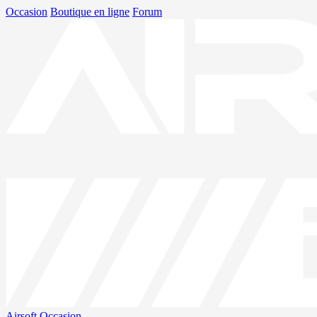
Occasion
Boutique en ligne
Forum
Airsoft
Occasion