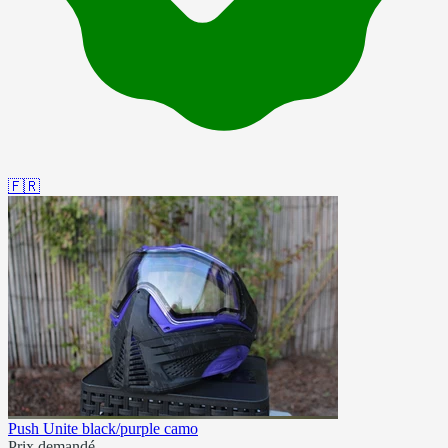
🇫🇷
Push Unite black/purple camo
Prix demandé