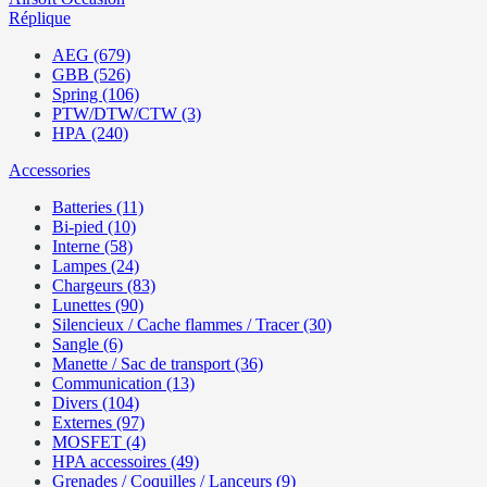
Réplique
AEG (679)
GBB (526)
Spring (106)
PTW/DTW/CTW (3)
HPA (240)
Accessories
Batteries (11)
Bi-pied (10)
Interne (58)
Lampes (24)
Chargeurs (83)
Lunettes (90)
Silencieux / Cache flammes / Tracer (30)
Sangle (6)
Manette / Sac de transport (36)
Communication (13)
Divers (104)
Externes (97)
MOSFET (4)
HPA accessoires (49)
Grenades / Coquilles / Lanceurs (9)