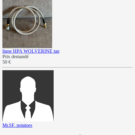
ligne HPA WOLVERINE tan
Prix demandé
50 €
Mr.SF. potatoes