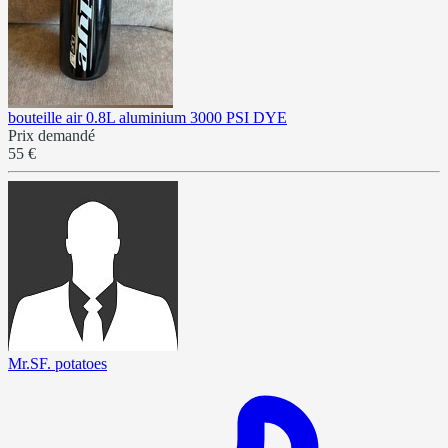
bouteille air 0.8L aluminium 3000 PSI DYE
Prix demandé
55 €
Mr.SF. potatoes