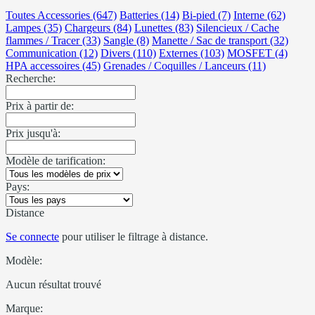
Toutes Accessories (647)
Batteries (14)
Bi-pied (7)
Interne (62)
Lampes (35)
Chargeurs (84)
Lunettes (83)
Silencieux / Cache
flammes / Tracer (33)
Sangle (8)
Manette / Sac de transport (32)
Communication (12)
Divers (110)
Externes (103)
MOSFET (4)
HPA accessoires (45)
Grenades / Coquilles / Lanceurs (11)
Recherche:
Prix à partir de:
Prix jusqu'à:
Modèle de tarification:
Pays:
Distance
Se connecte
pour utiliser le filtrage à distance.
Modèle:
Aucun résultat trouvé
Marque: