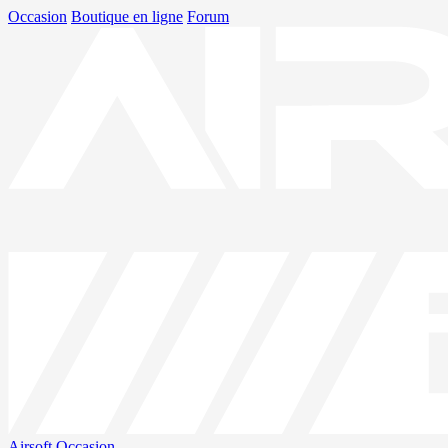
Occasion
Boutique en ligne
Forum
Airsoft
Occasion