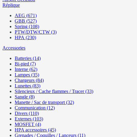
Réplique
AEG (671)
GBB (527)
Spring (108)
PTW/DTW/CTW (3)
HPA (230)
Accessories
Batteries (14)
Bi-pied (7)
Interne (62)
Lampes (35)
Chargeurs (84)
Lunettes (83)
Silencieux / Cache flammes / Tracer (33)
Sangle (8)
Manette / Sac de transport (32)
Communication (12)
Divers (110)
Externes (103)
MOSFET (4)
HPA accessoires (45)
Grenades / Coquilles / Lanceurs (11)