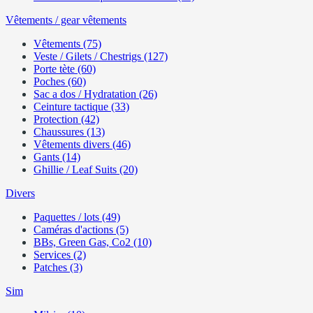
Vêtements / gear vêtements
Vêtements (75)
Veste / Gilets / Chestrigs (127)
Porte tète (60)
Poches (60)
Sac a dos / Hydratation (26)
Ceinture tactique (33)
Protection (42)
Chaussures (13)
Vêtements divers (46)
Gants (14)
Ghillie / Leaf Suits (20)
Divers
Paquettes / lots (49)
Caméras d'actions (5)
BBs, Green Gas, Co2 (10)
Services (2)
Patches (3)
Sim