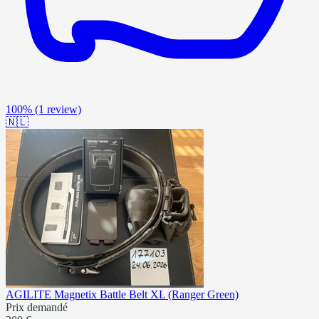
100%
(1 review)
🇳🇱
AGILITE Magnetix Battle Belt XL (Ranger Green)
Prix demandé