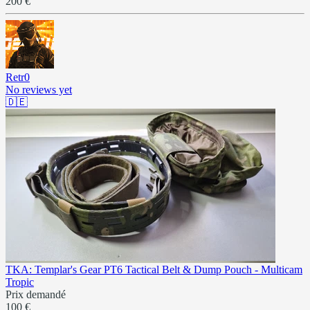
200 €
Retr0
No reviews yet
🇩🇪
TKA: Templar's Gear PT6 Tactical Belt & Dump Pouch - Multicam
Tropic
Prix demandé
100 €