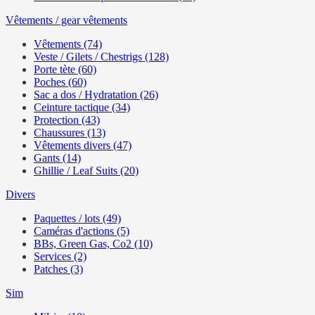
Vêtements / gear vêtements
Vêtements (74)
Veste / Gilets / Chestrigs (128)
Porte tète (60)
Poches (60)
Sac a dos / Hydratation (26)
Ceinture tactique (34)
Protection (43)
Chaussures (13)
Vêtements divers (47)
Gants (14)
Ghillie / Leaf Suits (20)
Divers
Paquettes / lots (49)
Caméras d'actions (5)
BBs, Green Gas, Co2 (10)
Services (2)
Patches (3)
Sim