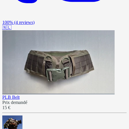
100%
(4 reviews)
🇳🇱
PLB Belt
Prix demandé
15 €