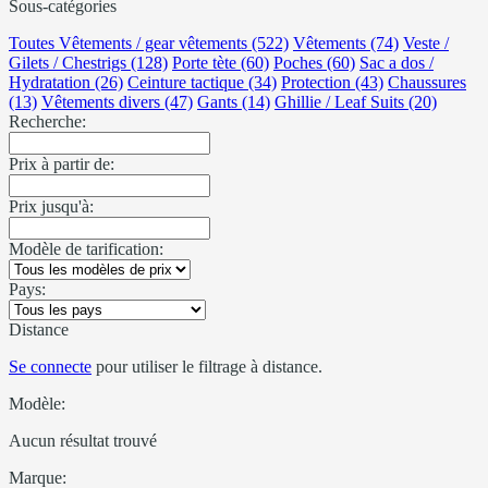
Sous-catégories
Toutes Vêtements / gear vêtements (522)
Vêtements (74)
Veste /
Gilets / Chestrigs (128)
Porte tète (60)
Poches (60)
Sac a dos /
Hydratation (26)
Ceinture tactique (34)
Protection (43)
Chaussures
(13)
Vêtements divers (47)
Gants (14)
Ghillie / Leaf Suits (20)
Recherche:
Prix à partir de:
Prix jusqu'à:
Modèle de tarification:
Pays:
Distance
Se connecte
pour utiliser le filtrage à distance.
Modèle:
Aucun résultat trouvé
Marque: