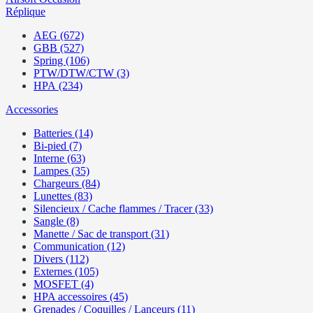
Réplique
AEG (672)
GBB (527)
Spring (106)
PTW/DTW/CTW (3)
HPA (234)
Accessories
Batteries (14)
Bi-pied (7)
Interne (63)
Lampes (35)
Chargeurs (84)
Lunettes (83)
Silencieux / Cache flammes / Tracer (33)
Sangle (8)
Manette / Sac de transport (31)
Communication (12)
Divers (112)
Externes (105)
MOSFET (4)
HPA accessoires (45)
Grenades / Coquilles / Lanceurs (11)