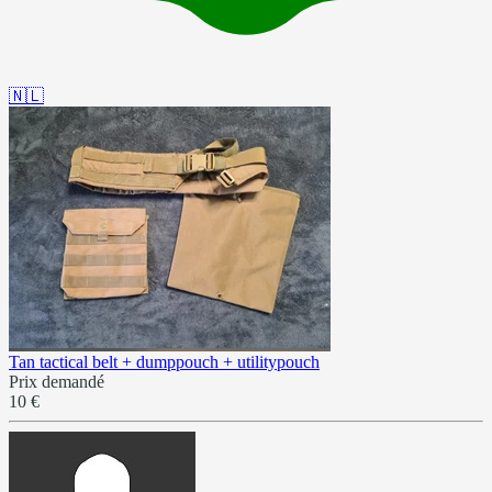
🇳🇱
Tan tactical belt + dumppouch + utilitypouch
Prix demandé
10 €