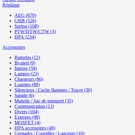
Réplique
AEG (670)
GBB (526)
Spring (108)
PTW/DTW/CTW (3)
HPA (234)
Accessories
Batteries (12)
Bi-pied (9)
Interne (59)
Lampes (23)
Chargeurs (86)
Lunettes (88)
Silencieux / Cache flammes / Tracer (30)
Sangle (6)
Manette / Sac de transport (35)
Communication (13)
Divers (104)
Externes (98)
MOSFET (4)
HPA accessoires (49)
Grenades / Coquilles / Lanceurs (10)