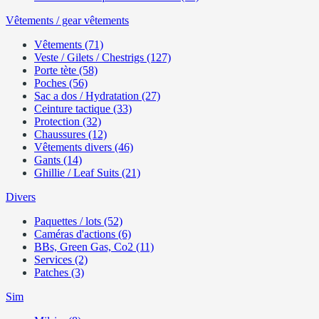
Vêtements / gear vêtements
Vêtements (71)
Veste / Gilets / Chestrigs (127)
Porte tète (58)
Poches (56)
Sac a dos / Hydratation (27)
Ceinture tactique (33)
Protection (32)
Chaussures (12)
Vêtements divers (46)
Gants (14)
Ghillie / Leaf Suits (21)
Divers
Paquettes / lots (52)
Caméras d'actions (6)
BBs, Green Gas, Co2 (11)
Services (2)
Patches (3)
Sim