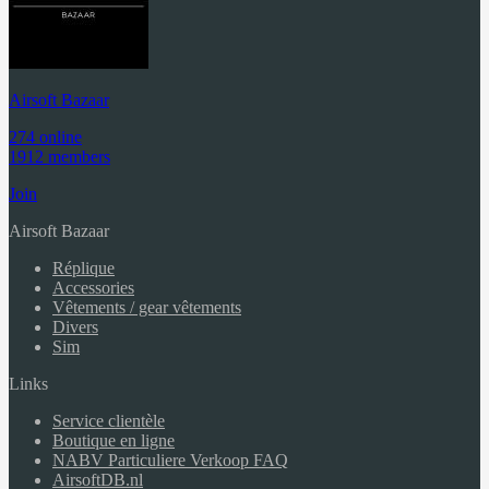
Airsoft Bazaar
274 online
1912 members
Join
Airsoft Bazaar
Réplique
Accessories
Vêtements / gear vêtements
Divers
Sim
Links
Service clientèle
Boutique en ligne
NABV Particuliere Verkoop FAQ
AirsoftDB.nl