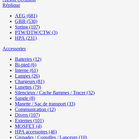
Réplique
AEG (681)
GBB (530)
Spring (107)
PTW/DTW/CTW (3)
HPA (231)
Accessories
Batteries (12)
Bi-pied (6)
Interne (61)
Lampes (26)
Chargeurs (81)
Lunettes (79)
Silencieux / Cache flammes / Tracer (32)
Sangle (8)
Manette / Sac de transport (33)
Communication (12)
Divers (107)
Externes (101)
MOSFET (4)
HPA accessoires (46)
Grenades / Coquilles / Lanceurs (10)