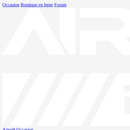
Occasion
Boutique en ligne
Forum
Airsoft
Occasion