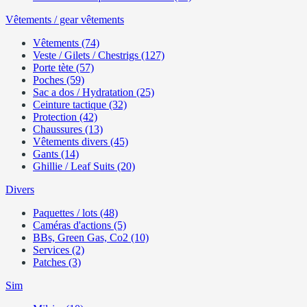
Vêtements / gear vêtements
Vêtements (74)
Veste / Gilets / Chestrigs (127)
Porte tète (57)
Poches (59)
Sac a dos / Hydratation (25)
Ceinture tactique (32)
Protection (42)
Chaussures (13)
Vêtements divers (45)
Gants (14)
Ghillie / Leaf Suits (20)
Divers
Paquettes / lots (48)
Caméras d'actions (5)
BBs, Green Gas, Co2 (10)
Services (2)
Patches (3)
Sim