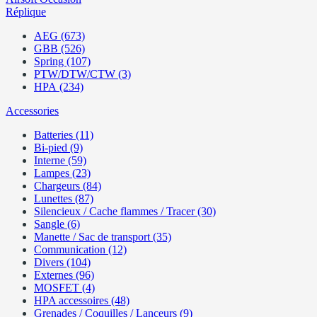
Réplique
AEG (673)
GBB (526)
Spring (107)
PTW/DTW/CTW (3)
HPA (234)
Accessories
Batteries (11)
Bi-pied (9)
Interne (59)
Lampes (23)
Chargeurs (84)
Lunettes (87)
Silencieux / Cache flammes / Tracer (30)
Sangle (6)
Manette / Sac de transport (35)
Communication (12)
Divers (104)
Externes (96)
MOSFET (4)
HPA accessoires (48)
Grenades / Coquilles / Lanceurs (9)