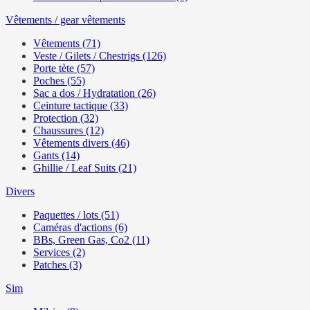
Vêtements / gear vêtements
Vêtements (71)
Veste / Gilets / Chestrigs (126)
Porte tète (57)
Poches (55)
Sac a dos / Hydratation (26)
Ceinture tactique (33)
Protection (32)
Chaussures (12)
Vêtements divers (46)
Gants (14)
Ghillie / Leaf Suits (21)
Divers
Paquettes / lots (51)
Caméras d'actions (6)
BBs, Green Gas, Co2 (11)
Services (2)
Patches (3)
Sim