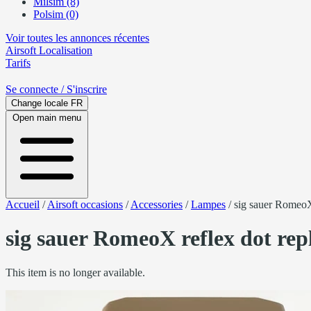
Milsim (8)
Polsim (0)
Voir toutes les annonces récentes
Airsoft
Localisation
Tarifs
Se connecte
/ S'inscrire
Change locale
FR
Open main menu
Accueil
/
Airsoft occasions
/
Accessories
/
Lampes
/
sig sauer RomeoX 
sig sauer RomeoX reflex dot rep
This item is no longer available.