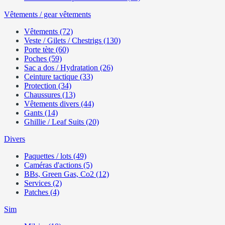
Vêtements / gear vêtements
Vêtements (72)
Veste / Gilets / Chestrigs (130)
Porte tète (60)
Poches (59)
Sac a dos / Hydratation (26)
Ceinture tactique (33)
Protection (34)
Chaussures (13)
Vêtements divers (44)
Gants (14)
Ghillie / Leaf Suits (20)
Divers
Paquettes / lots (49)
Caméras d'actions (5)
BBs, Green Gas, Co2 (12)
Services (2)
Patches (4)
Sim