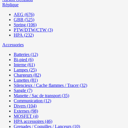
Réplique
AEG (676)
GBB (525)
Spring (106)
PTW/DTW/CTW (3)
HPA (232)
Accessories
Batteries (12)
Bi-pied (6)
Interne (61)
Lampes (25)
Chargeurs (82)
Lunettes (81)
Silencieux / Cache flammes / Tracer (32)
Sangle (7)
Manette / Sac de transport (35)
Communication (12)
Divers (104)
Externes (98)
MOSFET (4)
HPA accessoires (46)
Grenades / Coquilles / Lanceurs (10)