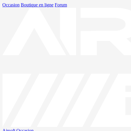
Occasion
Boutique en ligne
Forum
Airsoft
Occasion