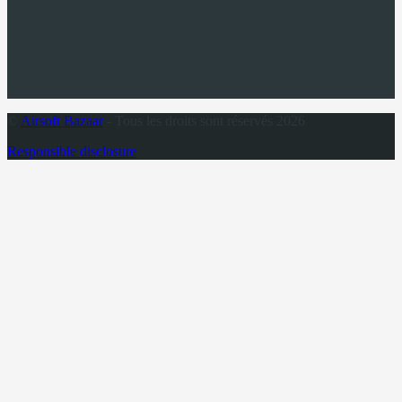
©
Airsoft Bazaar
- Tous les droits sont réservés 2026
Responsible disclosure