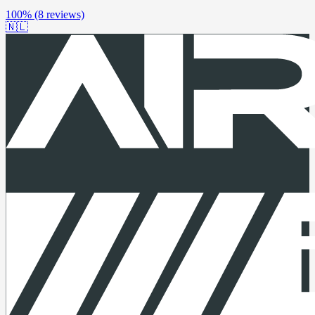
100%
(8 reviews)
🇳🇱