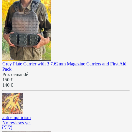
Grey Plate Carrier with 3 7.62mm Magazine Carriers and First Aid
Pack
Prix demandé
150 €
140 €
anti empiricism
No reviews yet
🇨🇾