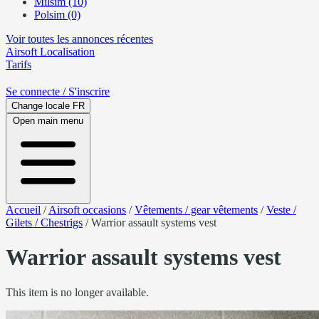
Milsim (10)
Polsim (0)
Voir toutes les annonces récentes
Airsoft
Localisation
Tarifs
Se connecte
/ S'inscrire
Change locale
FR
Open main menu
Accueil
/
Airsoft occasions
/
Vêtements / gear vêtements
/
Veste /
Gilets / Chestrigs
/
Warrior assault systems vest
Warrior assault systems vest
This item is no longer available.