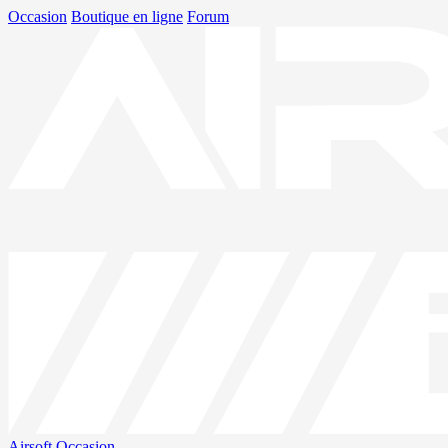
Occasion
Boutique en ligne
Forum
Airsoft
Occasion