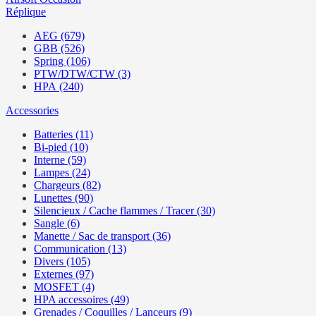
Réplique
AEG (679)
GBB (526)
Spring (106)
PTW/DTW/CTW (3)
HPA (240)
Accessories
Batteries (11)
Bi-pied (10)
Interne (59)
Lampes (24)
Chargeurs (82)
Lunettes (90)
Silencieux / Cache flammes / Tracer (30)
Sangle (6)
Manette / Sac de transport (36)
Communication (13)
Divers (105)
Externes (97)
MOSFET (4)
HPA accessoires (49)
Grenades / Coquilles / Lanceurs (9)