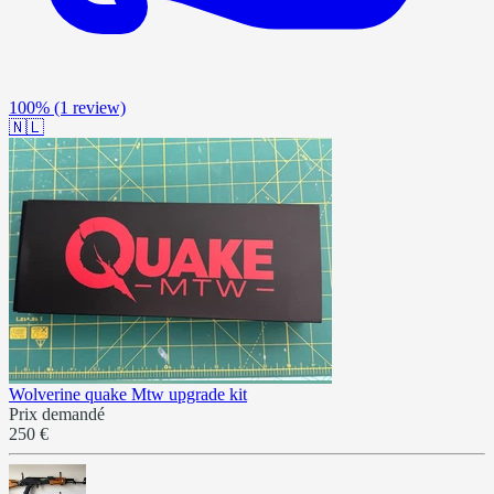
100%
(1 review)
🇳🇱
Wolverine quake Mtw upgrade kit
Prix demandé
250 €