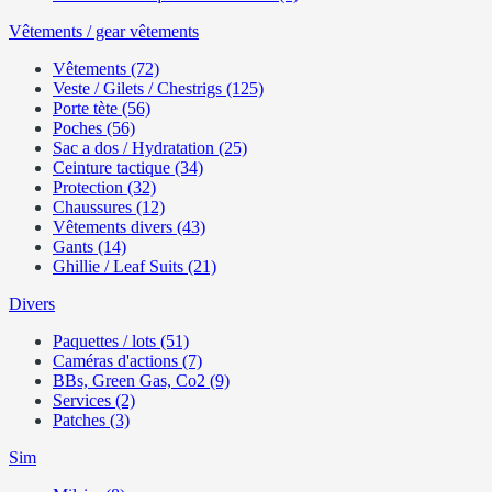
Vêtements / gear vêtements
Vêtements (72)
Veste / Gilets / Chestrigs (125)
Porte tète (56)
Poches (56)
Sac a dos / Hydratation (25)
Ceinture tactique (34)
Protection (32)
Chaussures (12)
Vêtements divers (43)
Gants (14)
Ghillie / Leaf Suits (21)
Divers
Paquettes / lots (51)
Caméras d'actions (7)
BBs, Green Gas, Co2 (9)
Services (2)
Patches (3)
Sim