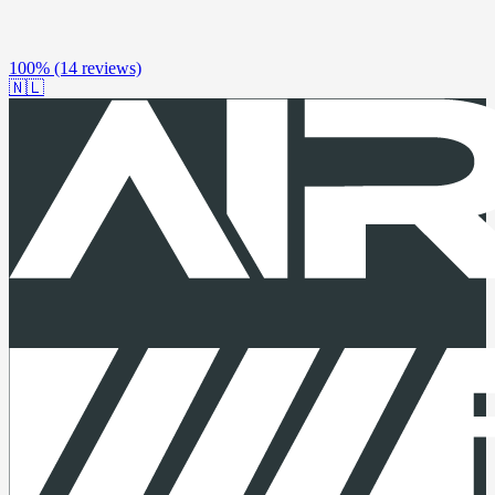
100%
(14 reviews)
🇳🇱