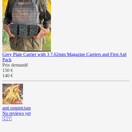
Grey Plate Carrier with 3 7.62mm Magazine Carriers and First Aid
Pack
Prix demandé
150 €
140 €
anti empiricism
No reviews yet
🇨🇾