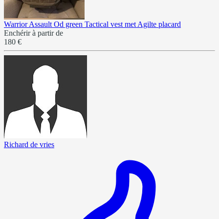
Warrior Assault Od green Tactical vest met Agilte placard
Enchérir à partir de
180 €
Richard de vries