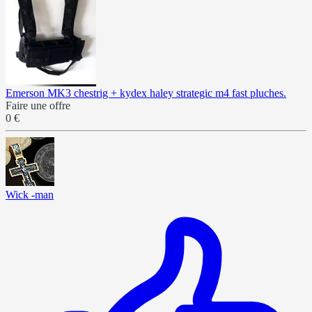
Emerson MK3 chestrig + kydex haley strategic m4 fast pluches.
Faire une offre
0 €
Wick -man