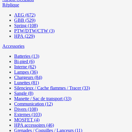
Réplique
AEG (672)
GBB (529)
Spring (108)
PTW/DTW/CTW (3)
HPA (229)
Accessories
Batteries (13)
Bi-pied (6)
Interne (62)
Lampes (36)
Chargeurs (84)
Lunettes (81)
Silencieux / Cache flammes / Tracer (33)
Sangle (8)
Manette / Sac de transport (33)
Communication (12)
Divers (108)
Externes (103)
MOSFET (4)
HPA accessoires (46)
Grenades / Coquilles / Lanceurs (11)