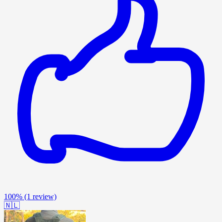
100%
(1 review)
🇳🇱