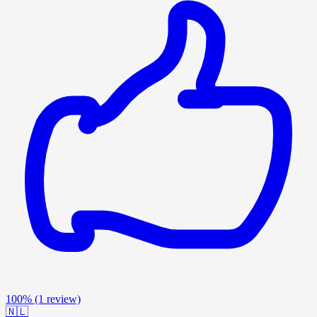
100%
(1 review)
🇳🇱