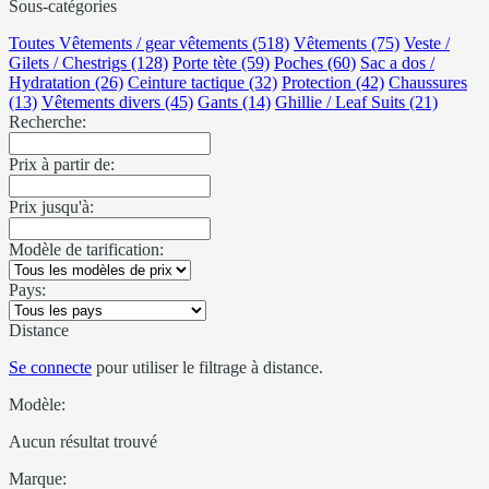
Sous-catégories
Toutes Vêtements / gear vêtements (518)
Vêtements (75)
Veste /
Gilets / Chestrigs (128)
Porte tète (59)
Poches (60)
Sac a dos /
Hydratation (26)
Ceinture tactique (32)
Protection (42)
Chaussures
(13)
Vêtements divers (45)
Gants (14)
Ghillie / Leaf Suits (21)
Recherche:
Prix à partir de:
Prix jusqu'à:
Modèle de tarification:
Pays:
Distance
Se connecte
pour utiliser le filtrage à distance.
Modèle:
Aucun résultat trouvé
Marque: