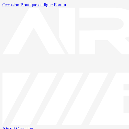
Occasion
Boutique en ligne
Forum
Airsoft
Occasion