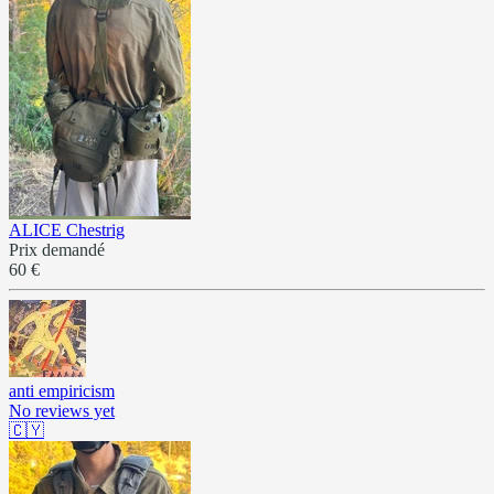
ALICE Chestrig
Prix demandé
60 €
anti empiricism
No reviews yet
🇨🇾