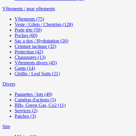
Vêtements / gear vêtements
Vêtements (75)
Veste / Gilets / Chestrigs (128)
Porte tète (59)
Poches (60)
Sac a dos / Hydratation (26)
Ceinture tactique (32)
Protection (42)
Chaussures (13)
Vêtements divers (45)
Gants (14)
Ghillie / Leaf Suits (21)
Divers
Paquettes / lots (49)
Caméras d'actions (5)
BBs, Green Gas, Co2 (11)
Services (2)
Patches (3)
Sim