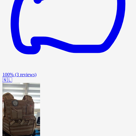
100%
(3 reviews)
🇳🇱