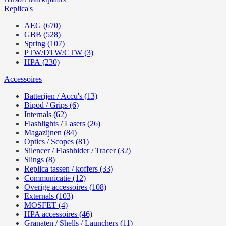
Replica's
AEG (670)
GBB (528)
Spring (107)
PTW/DTW/CTW (3)
HPA (230)
Accessoires
Batterijen / Accu's (13)
Bipod / Grips (6)
Internals (62)
Flashlights / Lasers (26)
Magazijnen (84)
Optics / Scopes (81)
Silencer / Flashhider / Tracer (32)
Slings (8)
Replica tassen / koffers (33)
Communicatie (12)
Overige accessoires (108)
Externals (103)
MOSFET (4)
HPA accessoires (46)
Granaten / Shells / Launchers (11)