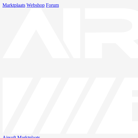
Marktplaats
Webshop
Forum
Airsoft
Marktplaats