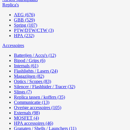
Replica's
AEG (676)
GBB (529)
Spring (107)
PTW/DTW/CTW (3)
HPA (232)
Accessoires
Batterijen / Accu's (12)
Bipod / Grips (6)
Internals (61)
Flashlights / Lasers (24)
Magazijnen (82)
Optics / Scopes (83)
Silencer / Flashhider / Tracer (32)
Slings (7)
Replica tassen / koffers (35)
Communicatie (13)
Overige accessoires (105)
Externals (98)
MOSFET (4)
HPA accessoires (46)
Granaten / Shells / Launchers (11)