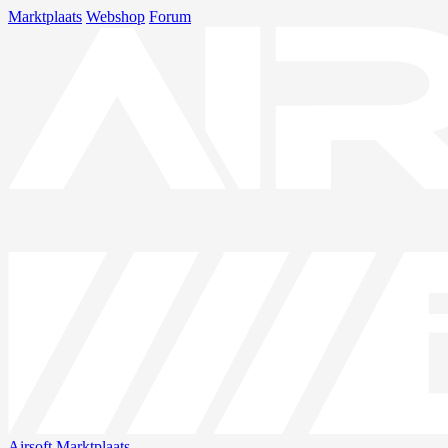
Marktplaats
Webshop
Forum
Airsoft
Marktplaats