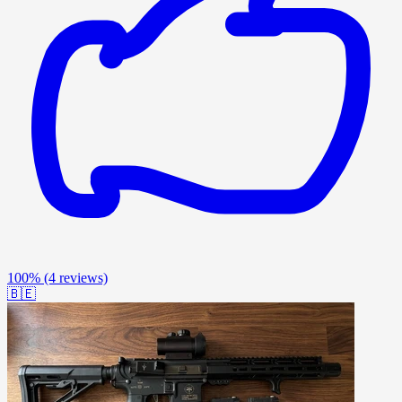
100%
(4 reviews)
🇧🇪