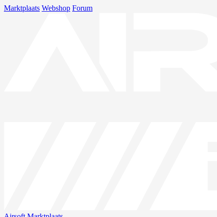
Marktplaats
Webshop
Forum
Airsoft
Marktplaats