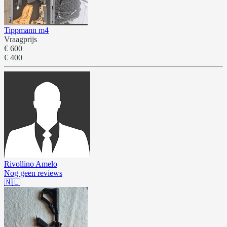
Tippmann m4
Vraagprijs
€ 600
€ 400
Rivollino Amelo
Nog geen reviews
🇳🇱