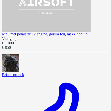
Mp5 met polarstar F2 engine, gorilla fcu, maxx hop up
Vraagprijs
€ 1.000
€ 850
Brian spronck