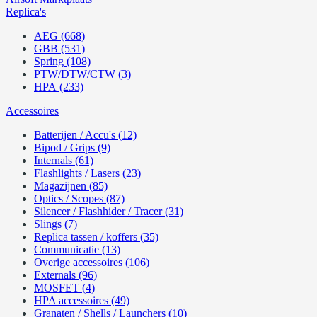
Replica's
AEG (668)
GBB (531)
Spring (108)
PTW/DTW/CTW (3)
HPA (233)
Accessoires
Batterijen / Accu's (12)
Bipod / Grips (9)
Internals (61)
Flashlights / Lasers (23)
Magazijnen (85)
Optics / Scopes (87)
Silencer / Flashhider / Tracer (31)
Slings (7)
Replica tassen / koffers (35)
Communicatie (13)
Overige accessoires (106)
Externals (96)
MOSFET (4)
HPA accessoires (49)
Granaten / Shells / Launchers (10)