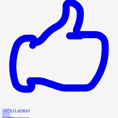
100%
(1 review)
🇧🇪