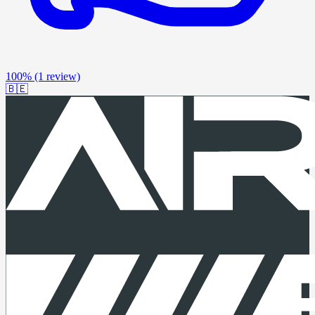
100%
(1 review)
🇧🇪