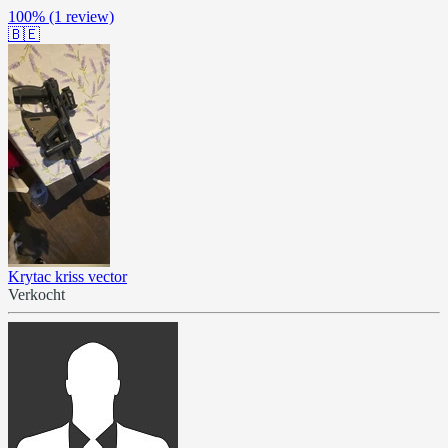
100%
(1 review)
🇧🇪
Krytac kriss vector
Verkocht