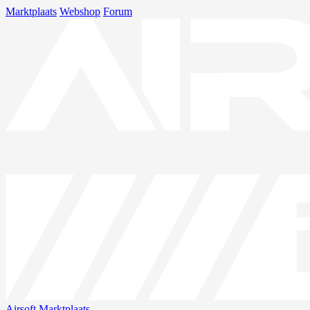
Marktplaats
Webshop
Forum
Airsoft
Marktplaats