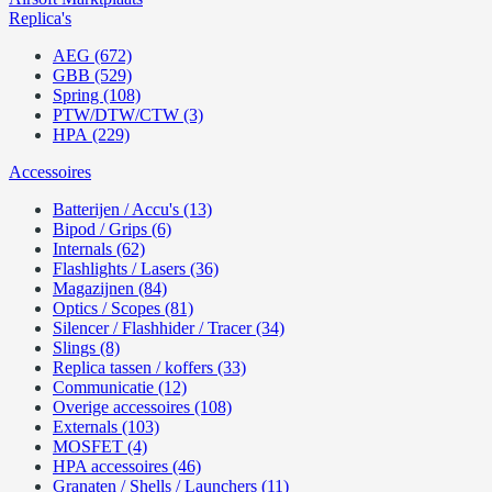
Replica's
AEG (672)
GBB (529)
Spring (108)
PTW/DTW/CTW (3)
HPA (229)
Accessoires
Batterijen / Accu's (13)
Bipod / Grips (6)
Internals (62)
Flashlights / Lasers (36)
Magazijnen (84)
Optics / Scopes (81)
Silencer / Flashhider / Tracer (34)
Slings (8)
Replica tassen / koffers (33)
Communicatie (12)
Overige accessoires (108)
Externals (103)
MOSFET (4)
HPA accessoires (46)
Granaten / Shells / Launchers (11)