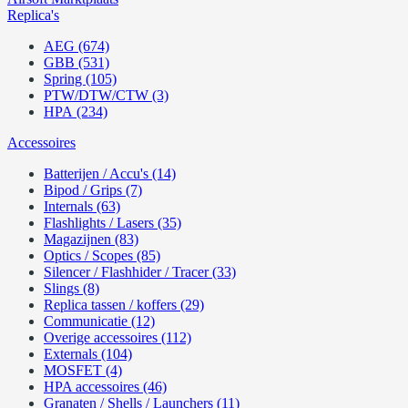
Replica's
AEG (674)
GBB (531)
Spring (105)
PTW/DTW/CTW (3)
HPA (234)
Accessoires
Batterijen / Accu's (14)
Bipod / Grips (7)
Internals (63)
Flashlights / Lasers (35)
Magazijnen (83)
Optics / Scopes (85)
Silencer / Flashhider / Tracer (33)
Slings (8)
Replica tassen / koffers (29)
Communicatie (12)
Overige accessoires (112)
Externals (104)
MOSFET (4)
HPA accessoires (46)
Granaten / Shells / Launchers (11)