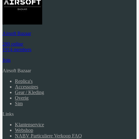
Airsoft Bazaar
280 online
1914 members
Join
Airsoft Bazaar
Replica's
Accessoires
Gear / Kleding
Overig
Sim
Links
Klantenservice
Webshop
NABV Particuliere Verkoop FAQ