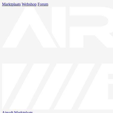
Marktplaats
Webshop
Forum
Airsoft
Marktplaats