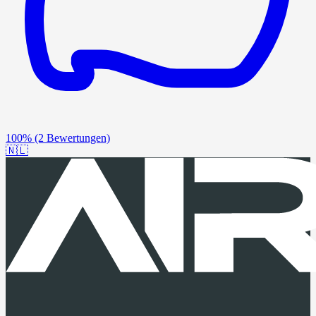
100%
(2 Bewertungen)
🇳🇱