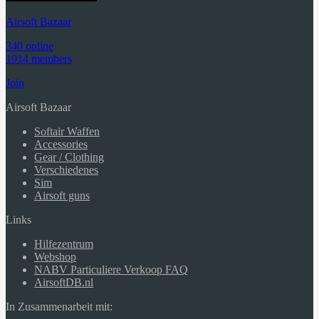
Airsoft Bazaar
340 online
1914 members
Join
Airsoft Bazaar
Softair Waffen
Accessories
Gear / Clothing
Verschiedenes
Sim
Airsoft guns
Links
Hilfezentrum
Webshop
NABV Particuliere Verkoop FAQ
AirsoftDB.nl
In Zusammenarbeit mit: