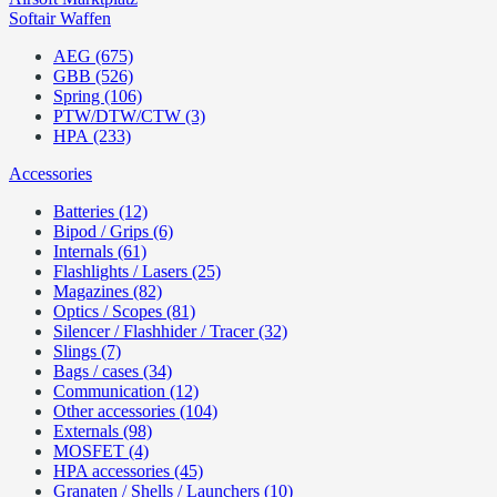
Softair Waffen
AEG (675)
GBB (526)
Spring (106)
PTW/DTW/CTW (3)
HPA (233)
Accessories
Batteries (12)
Bipod / Grips (6)
Internals (61)
Flashlights / Lasers (25)
Magazines (82)
Optics / Scopes (81)
Silencer / Flashhider / Tracer (32)
Slings (7)
Bags / cases (34)
Communication (12)
Other accessories (104)
Externals (98)
MOSFET (4)
HPA accessories (45)
Granaten / Shells / Launchers (10)