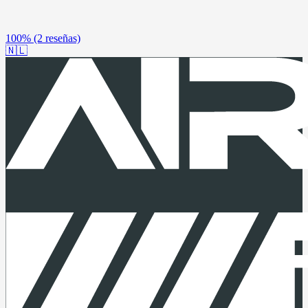
100%
(2 reseñas)
🇳🇱