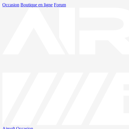
Occasion
Boutique en ligne
Forum
Airsoft
Occasion