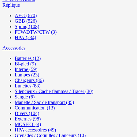
Réplique
AEG (670)
GBB (526)
Spring (108)
PTW/DTW/CTW (3)
HPA (234)
Accessories
Batteries (12)
Bi-pied (9)
Interne (59)
Lampes (23)
Chargeurs (86)
Lunettes (88)
Silencieux / Cache flammes / Tracer (30)
Sangle (6)
Manette / Sac de transport (35)
Communication (13)
Divers (104)
Externes (98)
MOSFET (4)
HPA accessoires (49)
Grenades / Coquilles / Lanceurs (10)