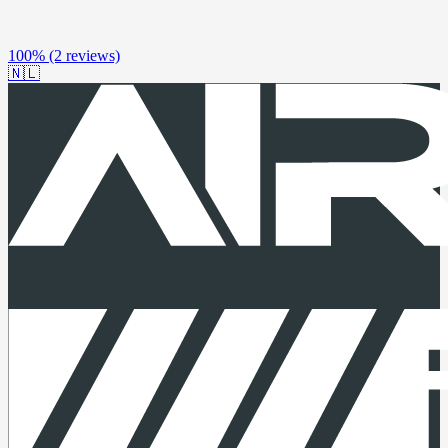
100%
(2 reviews)
🇳🇱