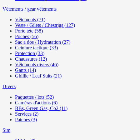
Vêtements / gear vêtements
Vêtements (71)
Veste / Gilets / Chestrigs (127)
Porte tète (58)
Poches (56)
Sac a dos / Hydratation (27)
Ceinture tactique (33)
Protection (33)
Chaussures (12)
Vêtements divers (46)
Gants (14)
Ghillie / Leaf Suits (21)
Divers
Paquettes / lots (52)
Caméras d'actions (6)
BBs, Green Gas, Co2 (11)
Services (2)
Patches (3)
Sim