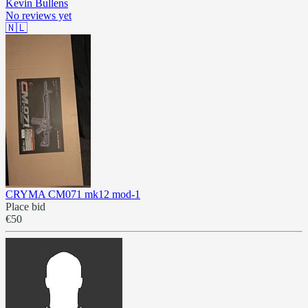
Kevin Bullens
No reviews yet
🇳🇱
CRYMA CM071 mk12 mod-1
Place bid
€50