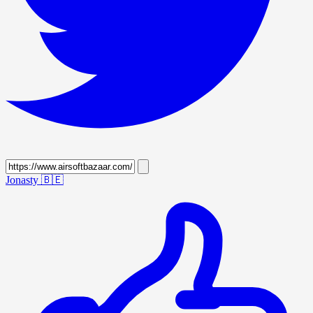
Jonasty
🇧🇪