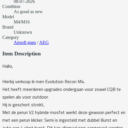
08-07-2026
Condition
As good as new
Model
M4/M16
Brand
Unknown
Category
Airsoft guns
/
AEG
Item Description
Hallo,
Hierbij verkoop ik men Evolution Recon M4.
Het heeft meerderen upgrades ondergaan voor zowel CQB te
spelen als voor outdoor.
Hij is geschort strokt,
Met de perun V2 hybride mosfet werkt deze gewoon perfect en
met een perun klicker. Semi is ingesteld met dubbel Burst en
auto een 4 shot burst. Dit kan allemaal nog aangepast worden.