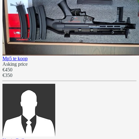
Mp5 te koop
Asking price
€450
€350