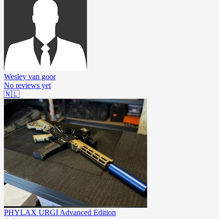
Wesley van goor
No reviews yet
🇳🇱
PHYLAX URGI Advanced Edition