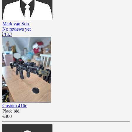
Mark van Son
No reviews yet
🇳🇱
Custom 416c
Place bid
€300