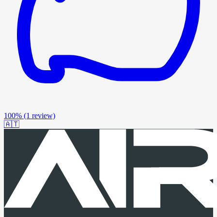
100%
(1 review)
🇦🇹