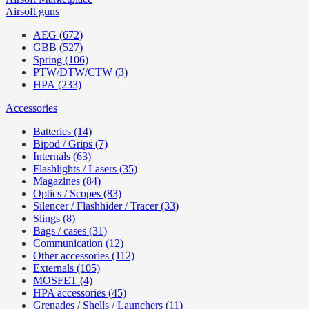
Airsoft guns
AEG (672)
GBB (527)
Spring (106)
PTW/DTW/CTW (3)
HPA (233)
Accessories
Batteries (14)
Bipod / Grips (7)
Internals (63)
Flashlights / Lasers (35)
Magazines (84)
Optics / Scopes (83)
Silencer / Flashhider / Tracer (33)
Slings (8)
Bags / cases (31)
Communication (12)
Other accessories (112)
Externals (105)
MOSFET (4)
HPA accessories (45)
Grenades / Shells / Launchers (11)