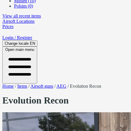
Milsim (10)
Polsim (0)
View all recent items
Airsoft
Locations
Prices
Login
/ Register
Change locale
EN
Open main menu
Home
/
Items
/
Airsoft guns
/
AEG
/
Evolution Recon
Evolution Recon