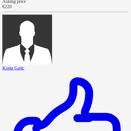
Asking price
€220
Kosta Gajic