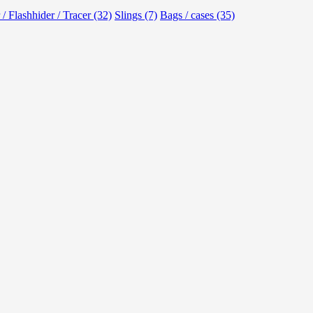
 / Flashhider / Tracer (32)
Slings (7)
Bags / cases (35)