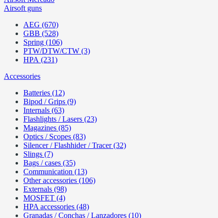
Airsoft guns
AEG (670)
GBB (528)
Spring (106)
PTW/DTW/CTW (3)
HPA (231)
Accessories
Batteries (12)
Bipod / Grips (9)
Internals (63)
Flashlights / Lasers (23)
Magazines (85)
Optics / Scopes (83)
Silencer / Flashhider / Tracer (32)
Slings (7)
Bags / cases (35)
Communication (13)
Other accessories (106)
Externals (98)
MOSFET (4)
HPA accessories (48)
Granadas / Conchas / Lanzadores (10)