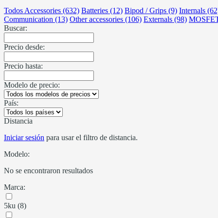
Todos Accessories (632)
Batteries (12)
Bipod / Grips (9)
Internals (62
Communication (13)
Other accessories (106)
Externals (98)
MOSFET
Buscar:
Precio desde:
Precio hasta:
Modelo de precio:
País:
Distancia
Iniciar sesión
para usar el filtro de distancia.
Modelo:
No se encontraron resultados
Marca:
5ku (8)