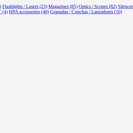
)
Flashlights / Lasers (23)
Magazines (85)
Optics / Scopes (82)
Silencer
 (4)
HPA accessories (48)
Granadas / Conchas / Lanzadores (10)