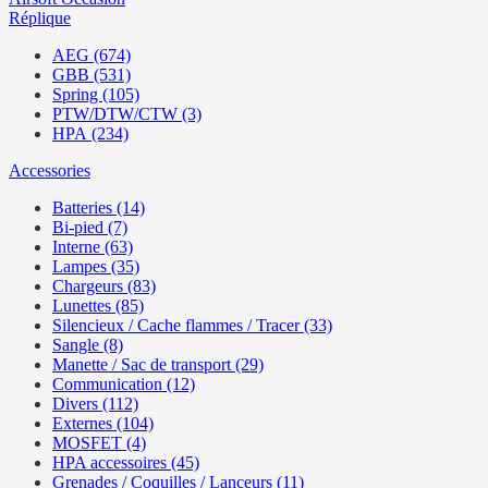
Réplique
AEG (674)
GBB (531)
Spring (105)
PTW/DTW/CTW (3)
HPA (234)
Accessories
Batteries (14)
Bi-pied (7)
Interne (63)
Lampes (35)
Chargeurs (83)
Lunettes (85)
Silencieux / Cache flammes / Tracer (33)
Sangle (8)
Manette / Sac de transport (29)
Communication (12)
Divers (112)
Externes (104)
MOSFET (4)
HPA accessoires (45)
Grenades / Coquilles / Lanceurs (11)