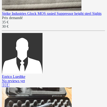
Strike Industries Glock MOS rasied Suppressor height steel Sights
Prix demandé
35 €
30 €
Enrico Luedtke
No reviews yet
🇩🇪