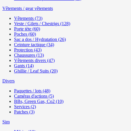
Vêtements / gear vêtements
Vêtements (73)
Veste / Gilets / Chestrigs (128)
Porte tète (60)
Poches (60)
Sac a dos / Hydratation (26)
Ceinture tactique (34)
Protection (43)
Chaussures (13)
Vêtements divers (47)
Gants (14)
Ghillie / Leaf Suits (20)
Divers
Paquettes / lots (48)
Caméras d'actions (5)
BBs, Green Gas, Co2 (10)
Services (2)
Patches (3)
Sim