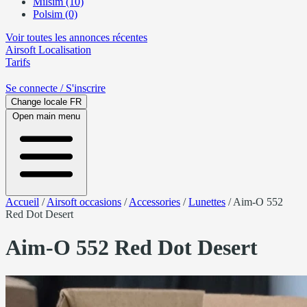
Milsim (10)
Polsim (0)
Voir toutes les annonces récentes
Airsoft
Localisation
Tarifs
Se connecte
/ S'inscrire
Change locale
FR
Open main menu
Accueil
/
Airsoft occasions
/
Accessories
/
Lunettes
/
Aim-O 552
Red Dot Desert
Aim-O 552 Red Dot Desert