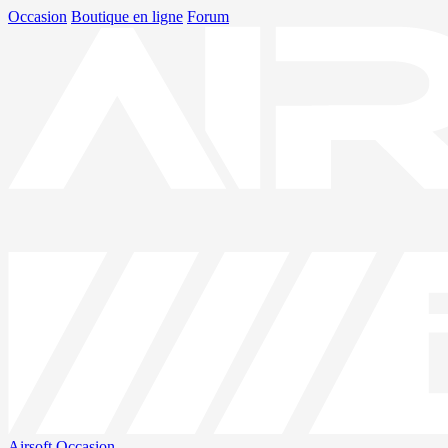
Occasion
Boutique en ligne
Forum
Airsoft
Occasion