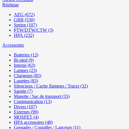
Réplique
AEG (672)
GBB (530)
Spring (107)
PTW/DTW/CTW (3)
HPA (232)
Accessories
Batteries (12)
Bi-pied (9)
Interne (63)
Lampes (23)
Chargeurs (85)
Lunettes (83)
Silencieux / Cache flammes / Tracer (32)
Sangle (7)
Manette / Sac de transport (35)
Communication (13)
Divers (107)
Externes (99)
MOSFET (4)
HPA accessoires (48)
Grenades / Coquilles / Lanceurs (11)