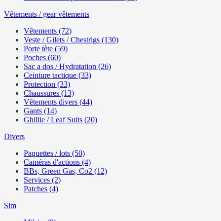
Vêtements / gear vêtements
Vêtements (72)
Veste / Gilets / Chestrigs (130)
Porte tète (59)
Poches (60)
Sac a dos / Hydratation (26)
Ceinture tactique (33)
Protection (33)
Chaussures (13)
Vêtements divers (44)
Gants (14)
Ghillie / Leaf Suits (20)
Divers
Paquettes / lots (50)
Caméras d'actions (4)
BBs, Green Gas, Co2 (12)
Services (2)
Patches (4)
Sim