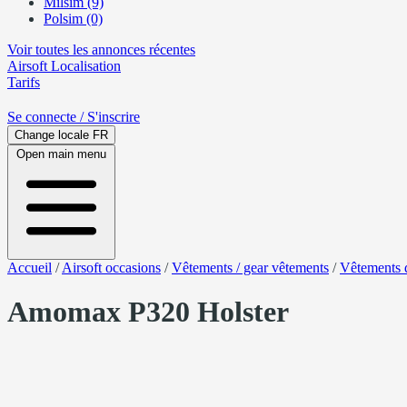
Milsim (9)
Polsim (0)
Voir toutes les annonces récentes
Airsoft
Localisation
Tarifs
Se connecte
/ S'inscrire
Change locale
FR
Open main menu
Accueil
/
Airsoft occasions
/
Vêtements / gear vêtements
/
Vêtements 
Amomax P320 Holster