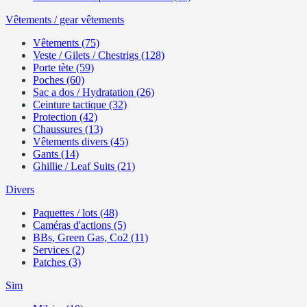
Vêtements / gear vêtements
Vêtements (75)
Veste / Gilets / Chestrigs (128)
Porte tète (59)
Poches (60)
Sac a dos / Hydratation (26)
Ceinture tactique (32)
Protection (42)
Chaussures (13)
Vêtements divers (45)
Gants (14)
Ghillie / Leaf Suits (21)
Divers
Paquettes / lots (48)
Caméras d'actions (5)
BBs, Green Gas, Co2 (11)
Services (2)
Patches (3)
Sim