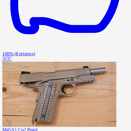
100%
(8 reviews)
🇧🇪
M45A1 Co2 Pistol