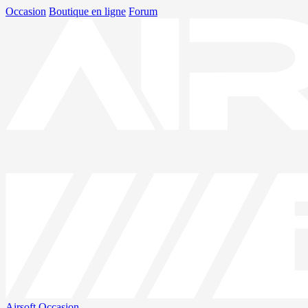
Occasion
Boutique en ligne
Forum
Airsoft
Occasion