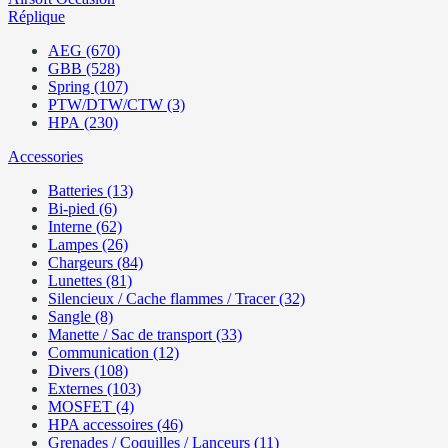
Réplique
AEG (670)
GBB (528)
Spring (107)
PTW/DTW/CTW (3)
HPA (230)
Accessories
Batteries (13)
Bi-pied (6)
Interne (62)
Lampes (26)
Chargeurs (84)
Lunettes (81)
Silencieux / Cache flammes / Tracer (32)
Sangle (8)
Manette / Sac de transport (33)
Communication (12)
Divers (108)
Externes (103)
MOSFET (4)
HPA accessoires (46)
Grenades / Coquilles / Lanceurs (11)