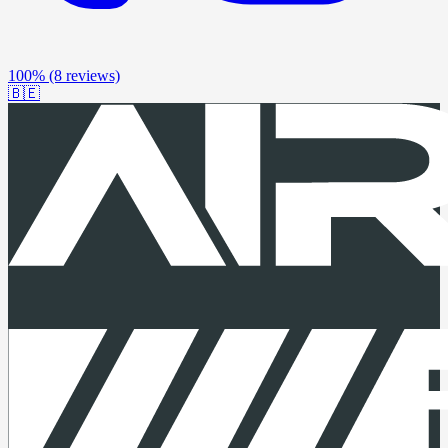
100%
(8 reviews)
🇧🇪