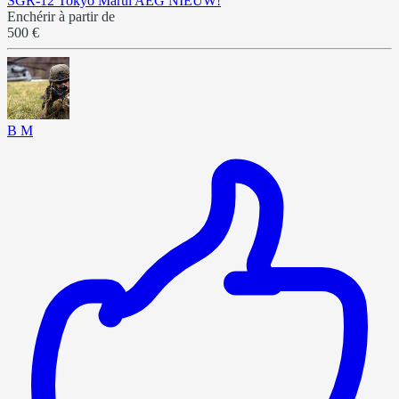
SGR-12 Tokyo Marui AEG NIEUW!
Enchérir à partir de
500 €
B M