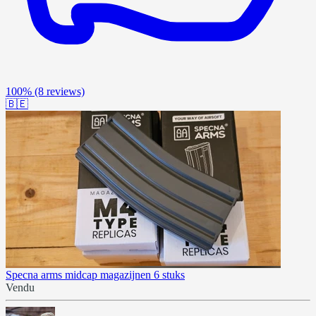
100%
(8 reviews)
🇧🇪
Specna arms midcap magazijnen 6 stuks
Vendu