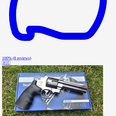
100%
(8 reviews)
🇧🇪