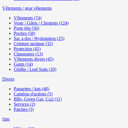
Vêtements / gear vêtements
Vêtements (74)
Veste / Gilets / Chestrigs (124)
Porte tète (56)
Poches (58)
Sac a dos / Hydratation (25)
Ceinture tactique (32)
Protection (41)
Chaussures (13)
Vêtements divers (45)
Gants (14)
Ghillie / Leaf Suits (20)
Divers
Paquettes / lots (48)
Caméras d'actions (5)
BBs, Green Gas, Co2 (11)
Services (2)
Patches (3)
Sim