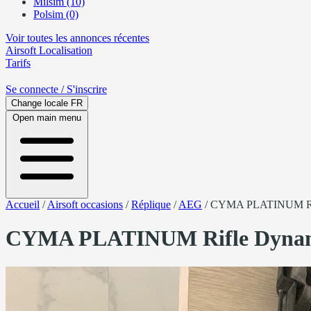
Milsim (10)
Polsim (0)
Voir toutes les annonces récentes
Airsoft
Localisation
Tarifs
Se connecte
/ S'inscrire
Change locale
FR
Open main menu
Accueil
/
Airsoft occasions
/
Réplique
/
AEG
/
CYMA PLATINUM Rif
CYMA PLATINUM Rifle Dynam