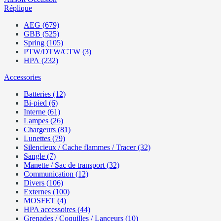
Réplique
AEG (679)
GBB (525)
Spring (105)
PTW/DTW/CTW (3)
HPA (232)
Accessories
Batteries (12)
Bi-pied (6)
Interne (61)
Lampes (26)
Chargeurs (81)
Lunettes (79)
Silencieux / Cache flammes / Tracer (32)
Sangle (7)
Manette / Sac de transport (32)
Communication (12)
Divers (106)
Externes (100)
MOSFET (4)
HPA accessoires (44)
Grenades / Coquilles / Lanceurs (10)