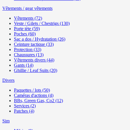
Vêtements / gear vêtements
Vêtements (72)
Veste / Gilets / Chestrigs (130)
Porte tète (59)
Poches (60)
Sac a dos / Hydratation (26)
Ceinture tactique (33)
Protection (33)
Chaussures (13)
Vêtements divers (44)
Gants (14)
Ghillie / Leaf Suits (20)
Divers
Paquettes / lots (50)
Caméras d'actions (4)
BBs, Green Gas, Co2 (12)
Services (2)
Patches (4)
Sim