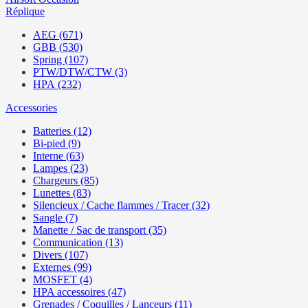
Réplique
AEG (671)
GBB (530)
Spring (107)
PTW/DTW/CTW (3)
HPA (232)
Accessories
Batteries (12)
Bi-pied (9)
Interne (63)
Lampes (23)
Chargeurs (85)
Lunettes (83)
Silencieux / Cache flammes / Tracer (32)
Sangle (7)
Manette / Sac de transport (35)
Communication (13)
Divers (107)
Externes (99)
MOSFET (4)
HPA accessoires (47)
Grenades / Coquilles / Lanceurs (11)