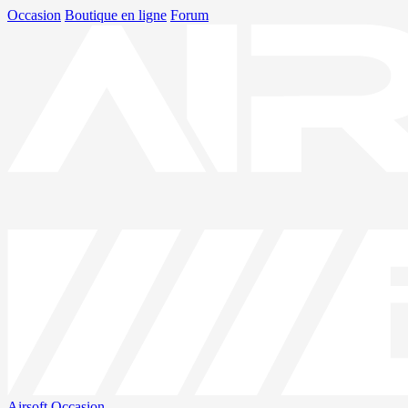
Occasion
Boutique en ligne
Forum
Airsoft
Occasion