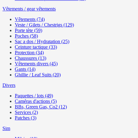
Vêtements / gear vêtements
Vêtements (74)
Veste / Gilets / Chestrigs (129)
Porte tète (59)
Poches (58)
Sac a dos / Hydratation (25)
Ceinture tactique (33)
Protection (34)
Chaussures (13)
Vêtements divers (45)
Gants (14)
Ghillie / Leaf Suits (20)
Divers
Paquettes / lots (49)
Caméras d'actions (5)
BBs, Green Gas, Co2 (12)
Services (2)
Patches (3)
Sim