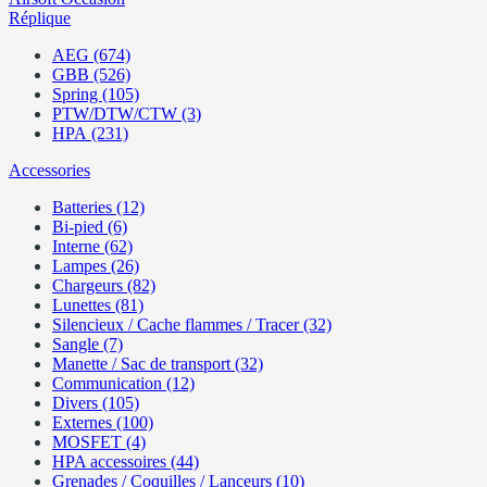
Réplique
AEG (674)
GBB (526)
Spring (105)
PTW/DTW/CTW (3)
HPA (231)
Accessories
Batteries (12)
Bi-pied (6)
Interne (62)
Lampes (26)
Chargeurs (82)
Lunettes (81)
Silencieux / Cache flammes / Tracer (32)
Sangle (7)
Manette / Sac de transport (32)
Communication (12)
Divers (105)
Externes (100)
MOSFET (4)
HPA accessoires (44)
Grenades / Coquilles / Lanceurs (10)