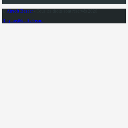
©
Airsoft Bazaar
- Tous les droits sont réservés 2026
Responsible disclosure