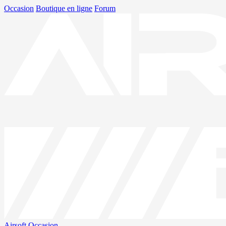
Occasion
Boutique en ligne
Forum
Airsoft
Occasion