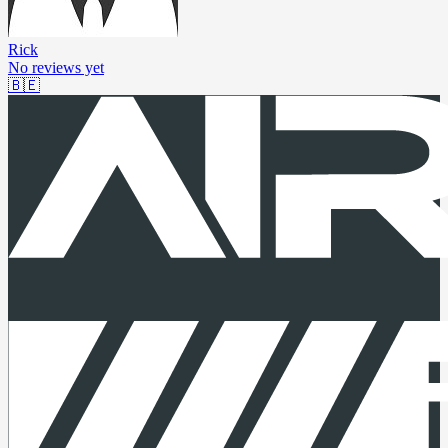
Rick
No reviews yet
🇧🇪