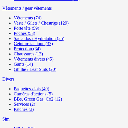
Vêtements / gear vêtements
Vêtements (74)
Veste / Gilets / Chestrigs (129)
Porte tète (59)
Poches (58)
Sac a dos / Hydratation (25)
Ceinture tactique (33)
Protection (34)
Chaussures (13)
Vêtements divers (45)
Gants (14)
Ghillie / Leaf Suits (20)
Divers
Paquettes / lots (49)
Caméras d'actions (5)
BBs, Green Gas, Co2 (12)
Services (2)
Patches (3)
Sim