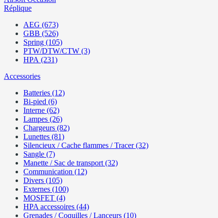
Réplique
AEG (673)
GBB (526)
Spring (105)
PTW/DTW/CTW (3)
HPA (231)
Accessories
Batteries (12)
Bi-pied (6)
Interne (62)
Lampes (26)
Chargeurs (82)
Lunettes (81)
Silencieux / Cache flammes / Tracer (32)
Sangle (7)
Manette / Sac de transport (32)
Communication (12)
Divers (105)
Externes (100)
MOSFET (4)
HPA accessoires (44)
Grenades / Coquilles / Lanceurs (10)