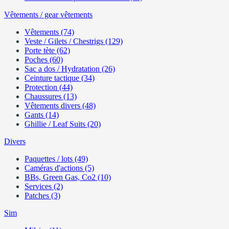
Vêtements / gear vêtements
Vêtements (74)
Veste / Gilets / Chestrigs (129)
Porte tète (62)
Poches (60)
Sac a dos / Hydratation (26)
Ceinture tactique (34)
Protection (44)
Chaussures (13)
Vêtements divers (48)
Gants (14)
Ghillie / Leaf Suits (20)
Divers
Paquettes / lots (49)
Caméras d'actions (5)
BBs, Green Gas, Co2 (10)
Services (2)
Patches (3)
Sim