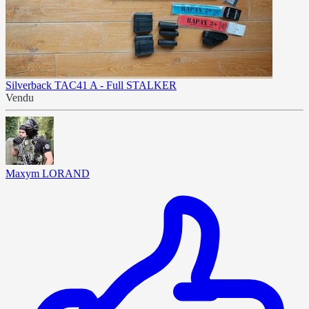
Silverback TAC41 A - Full STALKER
Vendu
Maxym LORAND