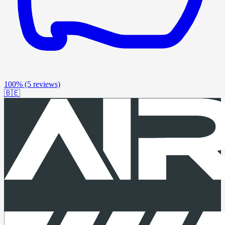
100%
(5 reviews)
🇧🇪