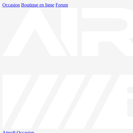
Occasion
Boutique en ligne
Forum
Airsoft
Occasion