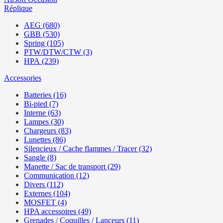
Réplique
AEG (680)
GBB (530)
Spring (105)
PTW/DTW/CTW (3)
HPA (239)
Accessories
Batteries (16)
Bi-pied (7)
Interne (63)
Lampes (30)
Chargeurs (83)
Lunettes (86)
Silencieux / Cache flammes / Tracer (32)
Sangle (8)
Manette / Sac de transport (29)
Communication (12)
Divers (112)
Externes (104)
MOSFET (4)
HPA accessoires (49)
Grenades / Coquilles / Lanceurs (11)