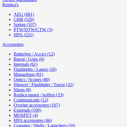
Replica's
AEG (681)
GBB (529)
Spring (107)
PTW/DTW/CTW (3)
HPA (231)
Accessoires
Batterijen / Accu's (12)
Bipod / Grips (6)
Internals (61)
Flashlights / Lasers (26)
Magazijnen (81)
Optics / Scopes (80)
Silencer / Flashhider / Tracer (32)
Slings (8)
Replica tassen / koffers (33)
Communicatie (12)
Overige accessoires (107)
Externals (100)
MOSFET (4)
HPA accessoires (46)
Granaten / Shells / Launchers (10)