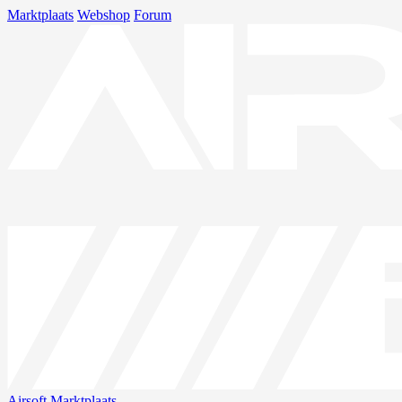
Marktplaats
Webshop
Forum
Airsoft
Marktplaats