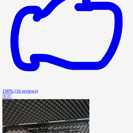
100%
(16 reviews)
🇧🇪