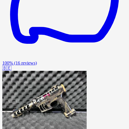
100%
(16 reviews)
🇧🇪