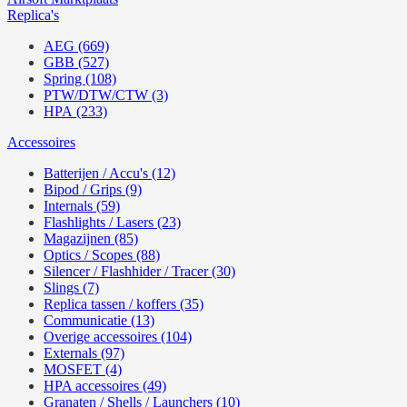
Replica's
AEG (669)
GBB (527)
Spring (108)
PTW/DTW/CTW (3)
HPA (233)
Accessoires
Batterijen / Accu's (12)
Bipod / Grips (9)
Internals (59)
Flashlights / Lasers (23)
Magazijnen (85)
Optics / Scopes (88)
Silencer / Flashhider / Tracer (30)
Slings (7)
Replica tassen / koffers (35)
Communicatie (13)
Overige accessoires (104)
Externals (97)
MOSFET (4)
HPA accessoires (49)
Granaten / Shells / Launchers (10)