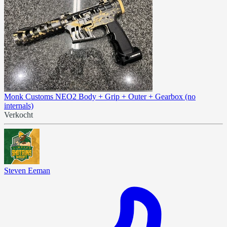
Monk Customs NEO2 Body + Grip + Outer + Gearbox (no
internals)
Verkocht
Steven Eeman