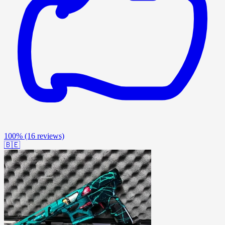
100%
(16 reviews)
🇧🇪