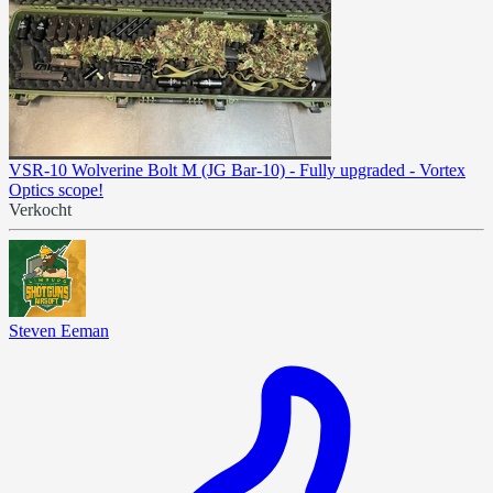
VSR-10 Wolverine Bolt M (JG Bar-10) - Fully upgraded - Vortex
Optics scope!
Verkocht
Steven Eeman