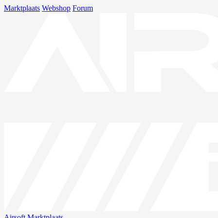
Marktplaats
Webshop
Forum
Airsoft
Marktplaats