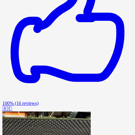
100%
(16 reviews)
🇧🇪