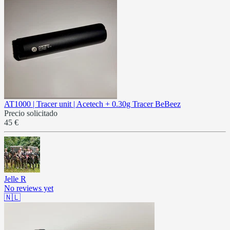
AT1000 | Tracer unit | Acetech + 0.30g Tracer BeBeez
Precio solicitado
45 €
Jelle R
No reviews yet
🇳🇱