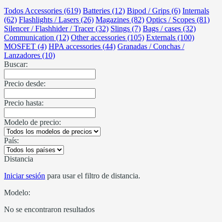
Todos Accessories (619)
Batteries (12)
Bipod / Grips (6)
Internals
(62)
Flashlights / Lasers (26)
Magazines (82)
Optics / Scopes (81)
Silencer / Flashhider / Tracer (32)
Slings (7)
Bags / cases (32)
Communication (12)
Other accessories (105)
Externals (100)
MOSFET (4)
HPA accessories (44)
Granadas / Conchas /
Lanzadores (10)
Buscar:
Precio desde:
Precio hasta:
Modelo de precio:
País:
Distancia
Iniciar sesión
para usar el filtro de distancia.
Modelo:
No se encontraron resultados