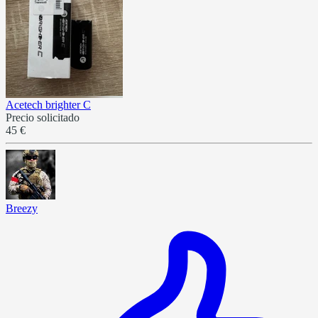
Acetech brighter C
Precio solicitado
45 €
Breezy