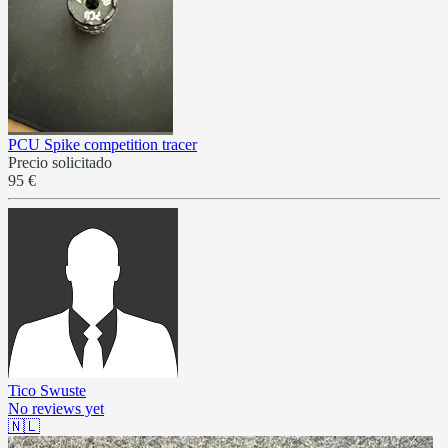
PCU Spike competition tracer
Precio solicitado
95 €
Tico Swuste
No reviews yet
🇳🇱