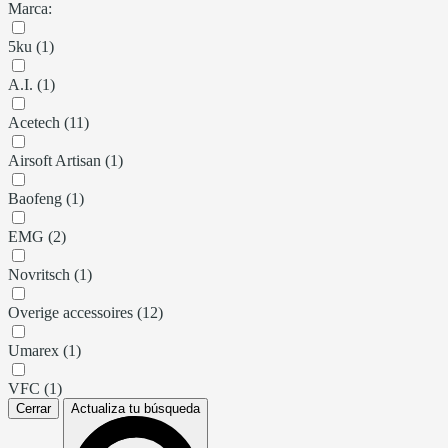
Marca:
5ku (1)
A.I. (1)
Acetech (11)
Airsoft Artisan (1)
Baofeng (1)
EMG (2)
Novritsch (1)
Overige accessoires (12)
Umarex (1)
VFC (1)
Cerrar
Actualiza tu búsqueda