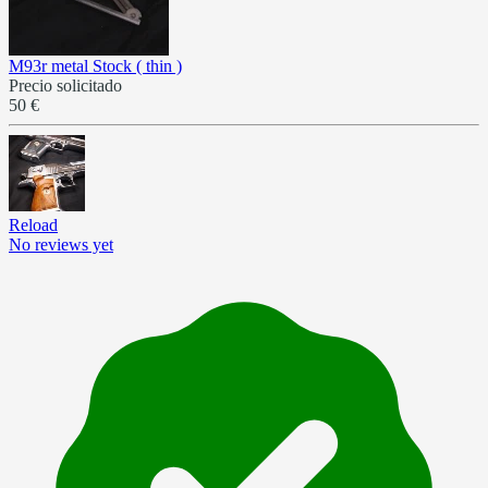
M93r metal Stock ( thin )
Precio solicitado
50 €
Reload
No reviews yet