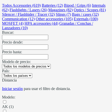
Todos Accessories (619)
Batteries (12)
Bipod / Grips (6)
Internals
(62)
Flashlights / Lasers (26)
Magazines (82)
Optics / Scopes (81)
Silencer / Flashhider / Tracer (32)
Slings (7)
Bags / cases (32)
Communication (12)
Other accessories (105)
Externals (100)
MOSFET (4)
HPA accessories (44)
Granadas / Conchas /
Lanzadores (10)
Buscar:
Precio desde:
Precio hasta:
Modelo de precio:
País:
Distancia
Iniciar sesión
para usar el filtro de distancia.
Modelo:
AK (1)