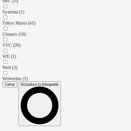
SRC (5)
Systema (1)
Tokyo Marui (41)
Umarex (16)
VFC (20)
WE (1)
Well (3)
Wolverine (1)
Cerrar
Actualiza tu búsqueda