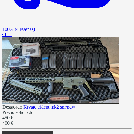
100%
(4 reseñas)
🇳🇱
Destacado
Krytac trident mk2 spr/pdw
Precio solicitado
450 €
400 €