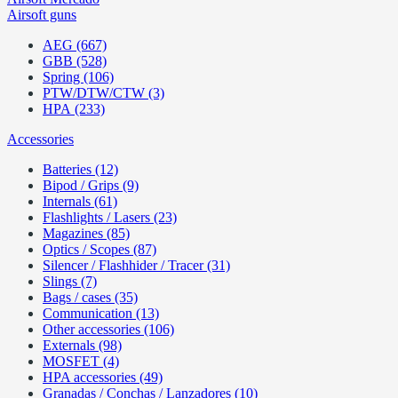
Airsoft guns
AEG (667)
GBB (528)
Spring (106)
PTW/DTW/CTW (3)
HPA (233)
Accessories
Batteries (12)
Bipod / Grips (9)
Internals (61)
Flashlights / Lasers (23)
Magazines (85)
Optics / Scopes (87)
Silencer / Flashhider / Tracer (31)
Slings (7)
Bags / cases (35)
Communication (13)
Other accessories (106)
Externals (98)
MOSFET (4)
HPA accessories (49)
Granadas / Conchas / Lanzadores (10)