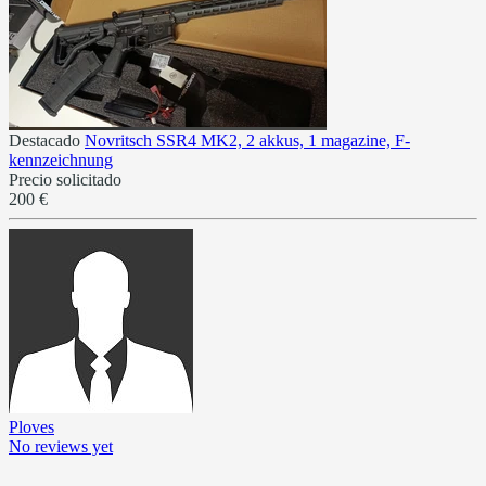
Destacado
Novritsch SSR4 MK2, 2 akkus, 1 magazine, F-
kennzeichnung
Precio solicitado
200 €
Ploves
No reviews yet