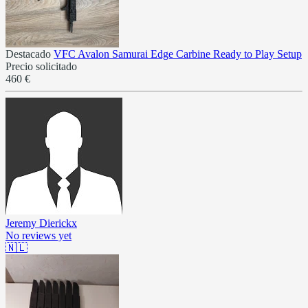
Destacado
VFC Avalon Samurai Edge Carbine Ready to Play Setup
Precio solicitado
460 €
Jeremy Dierickx
No reviews yet
🇳🇱