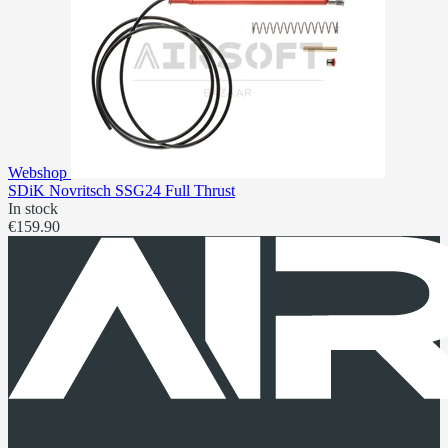
Webshop
SDiK Novritsch SSG24 Full Thrust
In stock
€159.90