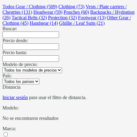
Todos Gear / Clothing (509)
Clothing (73)
Vests / Plate carriers /
Chestrigs (131)
Headwear (59)
Pouches (60)
Backpacks / Hydration
(26)
Tactical Belts (32)
Protection (32)
Footwear (13)
Other Gear /
Clothing (45)
Handgear (14)
Ghillie / Leaf Suits (21)
Buscar:
Precio desde:
Precio hasta:
Modelo de precio:
País:
Distancia
Iniciar sesión
para usar el filtro de distancia.
Modelo:
No se encontraron resultados
Marca: