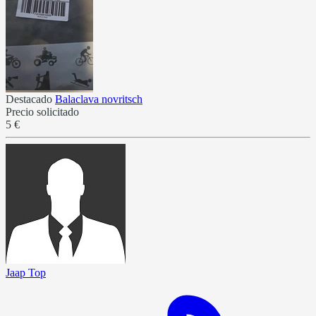
Destacado
Balaclava novritsch
Precio solicitado
5 €
Jaap Top