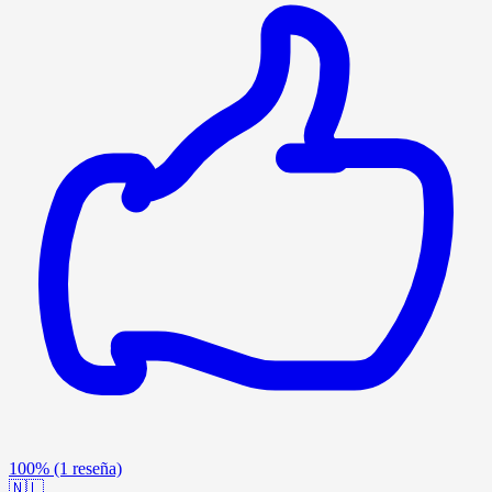
100%
(1 reseña)
🇳🇱