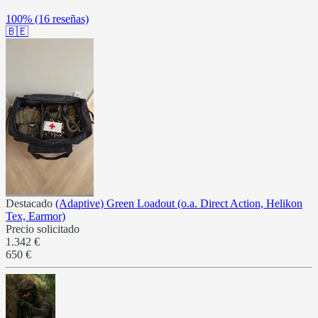
100%
(16 reseñas)
🇧🇪
Destacado
(Adaptive) Green Loadout (o.a. Direct Action, Helikon
Tex, Earmor)
Precio solicitado
1.342 €
650 €