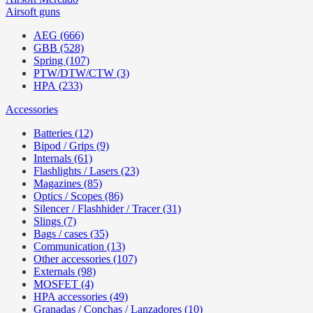
Airsoft guns
AEG (666)
GBB (528)
Spring (107)
PTW/DTW/CTW (3)
HPA (233)
Accessories
Batteries (12)
Bipod / Grips (9)
Internals (61)
Flashlights / Lasers (23)
Magazines (85)
Optics / Scopes (86)
Silencer / Flashhider / Tracer (31)
Slings (7)
Bags / cases (35)
Communication (13)
Other accessories (107)
Externals (98)
MOSFET (4)
HPA accessories (49)
Granadas / Conchas / Lanzadores (10)