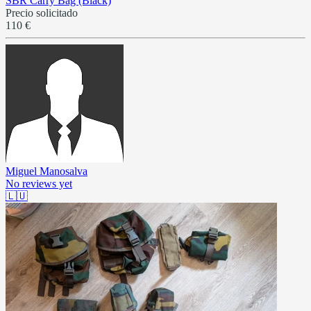
SBR Carry Bag (Black)
Precio solicitado
110 €
Miguel Manosalva
No reviews yet
🇱🇺