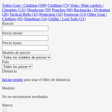
Todos Gear / Clothing (509)
Clothing (73)
Vests / Plate carriers /
Chestrigs (131)
Headwear (59)
Pouches (60)
Backpacks / Hydration
(26)
Tactical Belts (32)
Protection (32)
Footwear (13)
Other Gear /
Clothing (45)
Handgear (14)
Ghillie / Leaf Suits (21)
Buscar:
Precio desde:
Precio hasta:
Modelo de precio:
País:
Distancia
Iniciar sesión
para usar el filtro de distancia.
Modelo:
No se encontraron resultados
Marca: