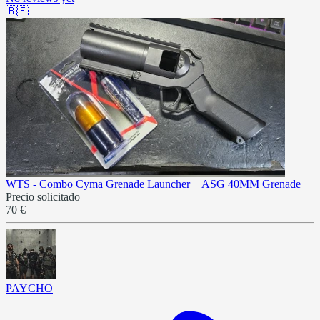
🇧🇪
WTS - Combo Cyma Grenade Launcher + ASG 40MM Grenade
Precio solicitado
70 €
PAYCHO