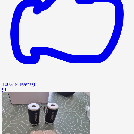
100%
(4 reseñas)
🇳🇱