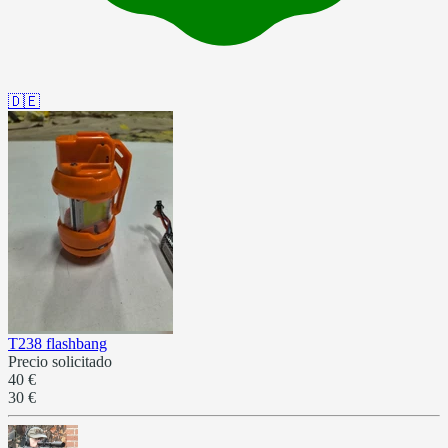
🇩🇪
T238 flashbang
Precio solicitado
40 €
30 €