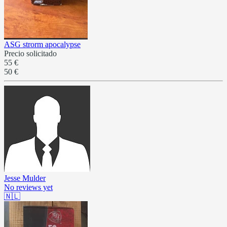
ASG strorm apocalypse
Precio solicitado
55 €
50 €
Jesse Mulder
No reviews yet
🇳🇱