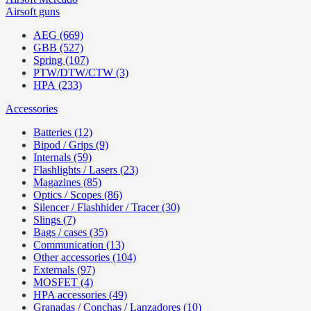
Airsoft guns
AEG (669)
GBB (527)
Spring (107)
PTW/DTW/CTW (3)
HPA (233)
Accessories
Batteries (12)
Bipod / Grips (9)
Internals (59)
Flashlights / Lasers (23)
Magazines (85)
Optics / Scopes (86)
Silencer / Flashhider / Tracer (30)
Slings (7)
Bags / cases (35)
Communication (13)
Other accessories (104)
Externals (97)
MOSFET (4)
HPA accessories (49)
Granadas / Conchas / Lanzadores (10)