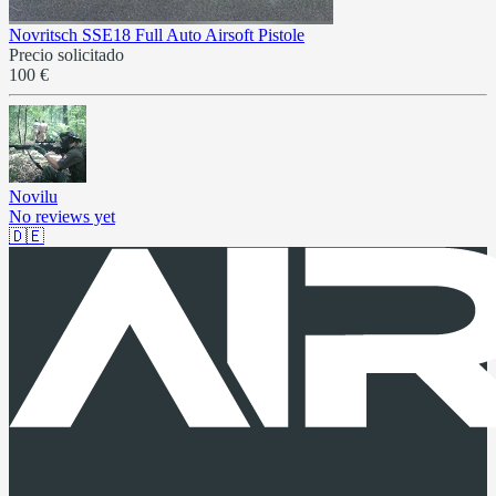
Novritsch SSE18 Full Auto Airsoft Pistole
Precio solicitado
100 €
Novilu
No reviews yet
🇩🇪