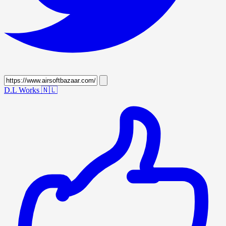
D.L Works
🇳🇱