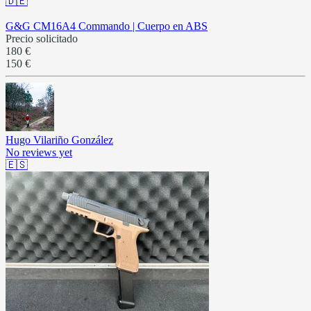
🇩🇪
G&G CM16A4 Commando | Cuerpo en ABS
Precio solicitado
180 €
150 €
Hugo Vilariño González
No reviews yet
🇪🇸