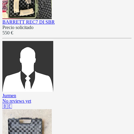
BARRETT REC7 DI SBR
Precio solicitado
550 €
Jurmen
No reviews yet
🇧🇪