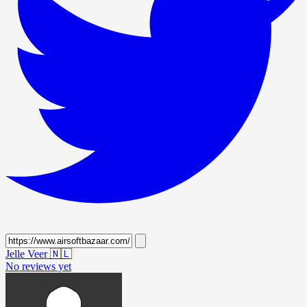
Jelle Veer
🇳🇱
No reviews yet