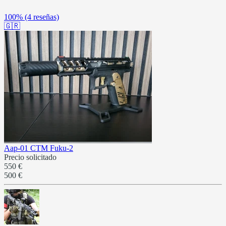
100%
(4 reseñas)
🇬🇷
Aap-01 CTM Fuku-2
Precio solicitado
550 €
500 €