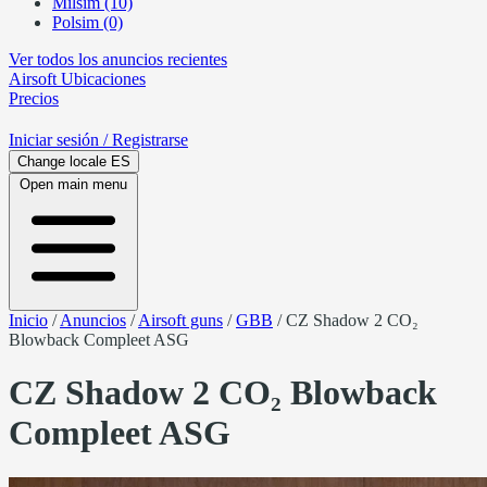
Milsim (10)
Polsim (0)
Ver todos los anuncios recientes
Airsoft
Ubicaciones
Precios
Iniciar sesión
/ Registrarse
Change locale
ES
Open main menu
Inicio
/
Anuncios
/
Airsoft guns
/
GBB
/
CZ Shadow 2 CO₂
Blowback Compleet ASG
CZ Shadow 2 CO₂ Blowback
Compleet ASG