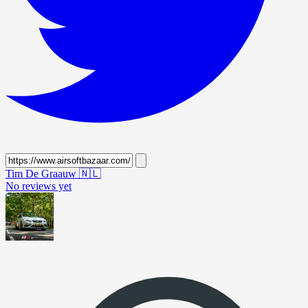
Tim De Graauw
🇳🇱
No reviews yet