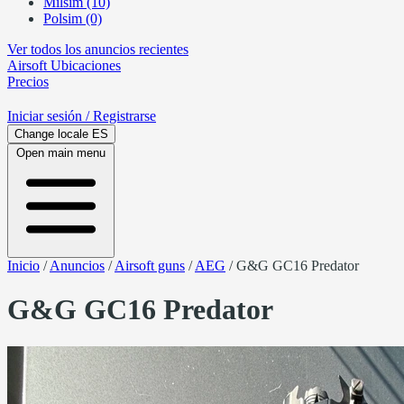
Milsim (10)
Polsim (0)
Ver todos los anuncios recientes
Airsoft
Ubicaciones
Precios
Iniciar sesión
/ Registrarse
Change locale
ES
Open main menu
Inicio
/
Anuncios
/
Airsoft guns
/
AEG
/
G&G GC16 Predator
G&G GC16 Predator