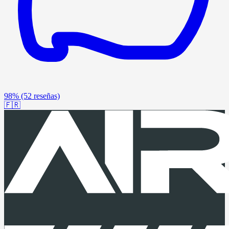
98%
(52 reseñas)
🇫🇷