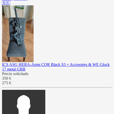
🇧🇪
ICS ASG HERA-Arms CQR Black S3 + Accesoires & WE Glock
17 metal GBB
Precio solicitado
350 €
275 €