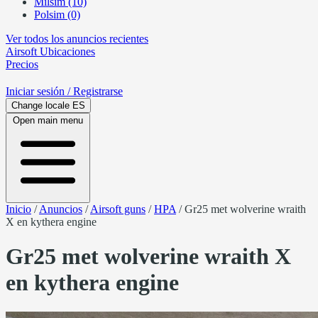
Milsim (10)
Polsim (0)
Ver todos los anuncios recientes
Airsoft
Ubicaciones
Precios
Iniciar sesión
/ Registrarse
Change locale
ES
Open main menu
Inicio
/
Anuncios
/
Airsoft guns
/
HPA
/
Gr25 met wolverine wraith
X en kythera engine
Gr25 met wolverine wraith X
en kythera engine