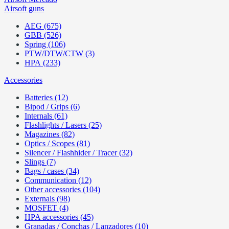
Airsoft guns
AEG (675)
GBB (526)
Spring (106)
PTW/DTW/CTW (3)
HPA (233)
Accessories
Batteries (12)
Bipod / Grips (6)
Internals (61)
Flashlights / Lasers (25)
Magazines (82)
Optics / Scopes (81)
Silencer / Flashhider / Tracer (32)
Slings (7)
Bags / cases (34)
Communication (12)
Other accessories (104)
Externals (98)
MOSFET (4)
HPA accessories (45)
Granadas / Conchas / Lanzadores (10)