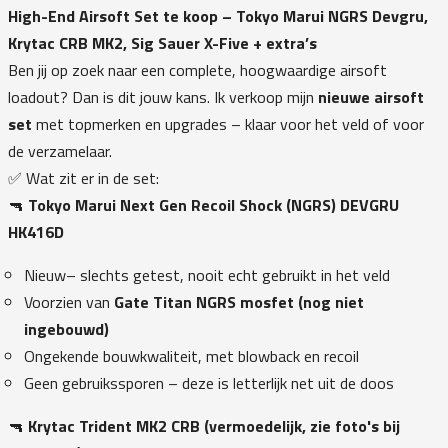
High-End Airsoft Set te koop – Tokyo Marui NGRS Devgru,
Krytac CRB MK2, Sig Sauer X-Five + extra’s
Ben jij op zoek naar een complete, hoogwaardige airsoft
loadout? Dan is dit jouw kans. Ik verkoop mijn
nieuwe airsoft
set
met topmerken en upgrades – klaar voor het veld of voor
de verzamelaar.
✅ Wat zit er in de set:
🔫
Tokyo Marui Next Gen Recoil Shock (NGRS) DEVGRU
HK416D
Nieuw– slechts getest, nooit echt gebruikt in het veld
Voorzien van
Gate Titan NGRS mosfet (nog niet
ingebouwd)
Ongekende bouwkwaliteit, met blowback en recoil
Geen gebruikssporen – deze is letterlijk net uit de doos
🔫
Krytac Trident MK2 CRB (vermoedelijk, zie foto's bij