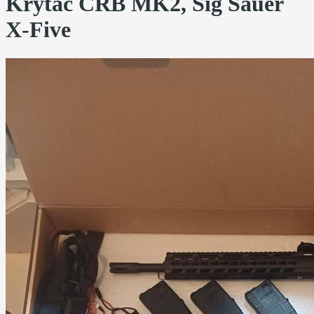
Krytac CRB MK2, Sig Sauer
X-Five