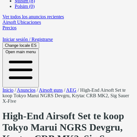
Milsim (8)
Polsim (0)
Ver todos los anuncios recientes
Airsoft
Ubicaciones
Precios
Iniciar sesión
/ Registrarse
Change locale
ES
Open main menu
Inicio
/
Anuncios
/
Airsoft guns
/
AEG
/
High-End Airsoft Set te
koop Tokyo Marui NGRS Devgru, Krytac CRB MK2, Sig Sauer
X-Five
High-End Airsoft Set te koop
Tokyo Marui NGRS Devgru,