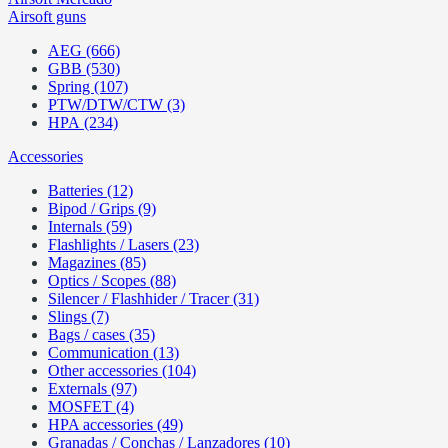
Airsoft guns
AEG (666)
GBB (530)
Spring (107)
PTW/DTW/CTW (3)
HPA (234)
Accessories
Batteries (12)
Bipod / Grips (9)
Internals (59)
Flashlights / Lasers (23)
Magazines (85)
Optics / Scopes (88)
Silencer / Flashhider / Tracer (31)
Slings (7)
Bags / cases (35)
Communication (13)
Other accessories (104)
Externals (97)
MOSFET (4)
HPA accessories (49)
Granadas / Conchas / Lanzadores (10)