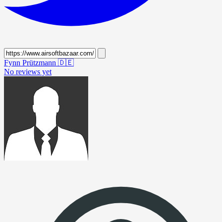
Fynn Prützmann
🇩🇪
No reviews yet